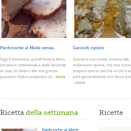
Panbrioche al Miele senza...
Carciofi ripieni
Oggi è domenica, quindi finita la fatica
Questa è una ricetta, insieme alle
del lavoro settimanale e delle faccende
melanzane ripiene, che mia nonn
di casa, mi dedico alla mia grande
prepara spesso perché sa che li a
passione. Volevo preparare un
...more
però generalmente non faccio pe
...more
Ricetta
della settimana
Ricette
Panbrioche al Miele