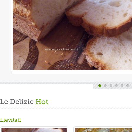
uova
Valutazione me
Oggi è domenica, quindi finita la fa
e delle faccende di casa, mi dedico
Volevo preparare un panbrioche salu
Gusta...
Le Delizie
Hot
Lievitati