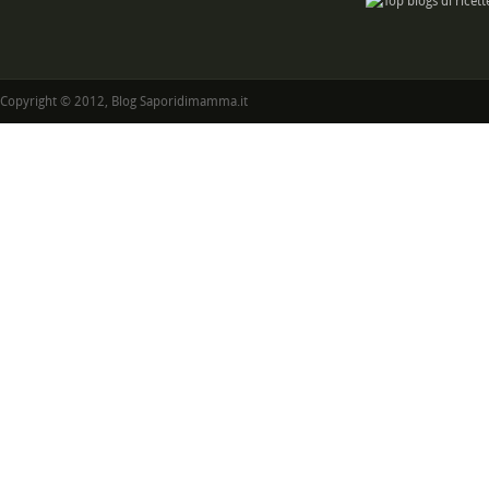
Copyright © 2012, Blog Saporidimamma.it