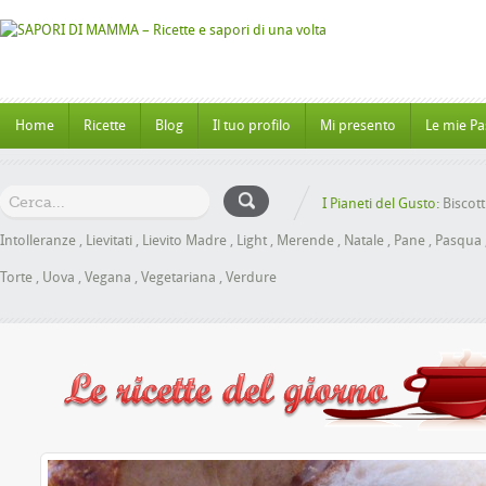
Home
Ricette
Blog
Il tuo profilo
Mi presento
Le mie Pa
I Pianeti del Gusto:
Biscott
Intolleranze
,
Lievitati
,
Lievito Madre
,
Light
,
Merende
,
Natale
,
Pane
,
Pasqua
Torte
,
Uova
,
Vegana
,
Vegetariana
,
Verdure
Panbrioche al Mi