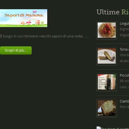
Ultime
Ri
Lingui
Ingred
lingui
Il luogo in cui ritrovare i vecchi sapori di una volta.......
Torta
Scopri di più...
Una b
strato
Picco
Mi so
caso,
Ciambe
Non è 