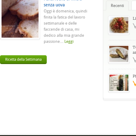
senza uova
Recenti
Oggi è domenica, quindi
finita la fatica del lavoro
L
settimanale e delle
faccende di casa, mi
dedico alla mia grande
passione....
Leggi
T
a
Ricetta della Settimana
P