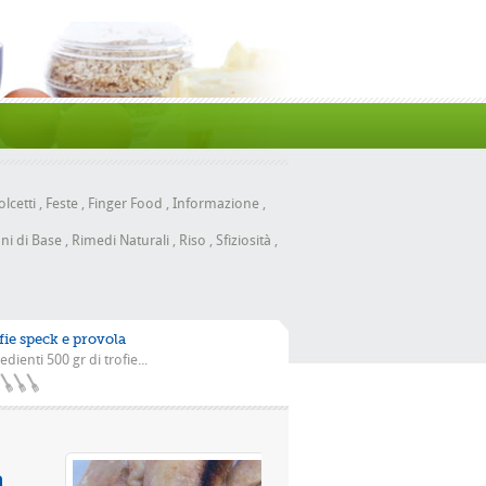
lcetti
,
Feste
,
Finger Food
,
Informazione
,
ni di Base
,
Rimedi Naturali
,
Riso
,
Sfiziosità
,
fie speck e provola
edienti 500 gr di trofie...
 con la scarola