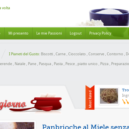
o
Mi presento
Le mie Passioni
Logout
Privacy Policy
I Pianeti del Gusto:
Biscotti
,
Carne
,
Cioccolato
,
Conserve
,
Contorno
,
Do
erende
,
Natale
,
Pane
,
Pasqua
,
Pasta
,
Pesce
,
piatto unico
,
Pizza
,
Preparazio
Tro
Ingr
Pizza