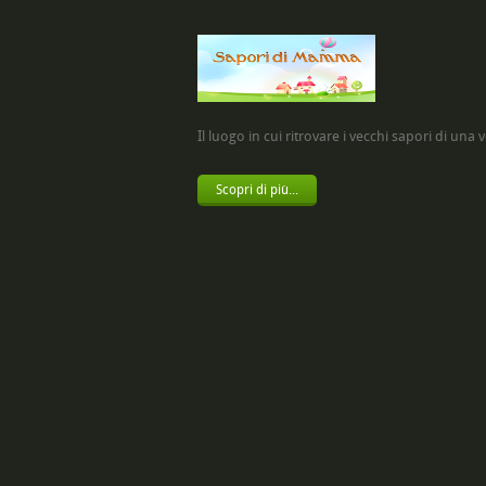
Il luogo in cui ritrovare i vecchi sapori di una vol
Scopri di più...