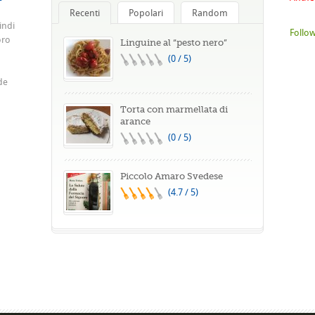
Recenti
Popolari
Random
indi
Follow
oro
Linguine al “pesto nero”
(0 / 5)
de
Torta con marmellata di
arance
(0 / 5)
Piccolo Amaro Svedese
(4.7 / 5)