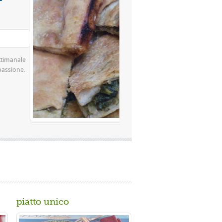
Valutazione media:
(0 / 5)
a pizza famosissima a Napoli Ingredienti Per la
di farina rimacinata a pietra 0 10 g di lievito di
r. di ...
piatto unico