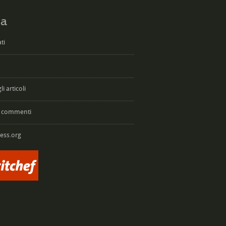
a
ti
i articoli
 commenti
ess.org