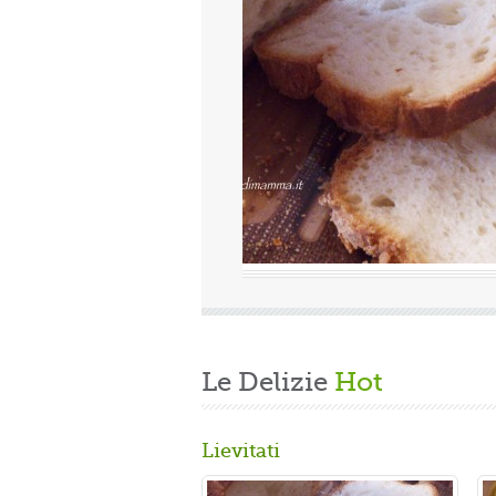
Valutazione media:
(0 / 5)
a, quindi finita la fatica del lavoro settimanale
de di casa, mi dedico alla mia grande passione.
re un panbrioche salutare per la ...
Le Delizie
Hot
Lievitati