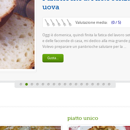
Questa è un
pasta 500 g 
birra o 150 g
Gusta...
piatto unico