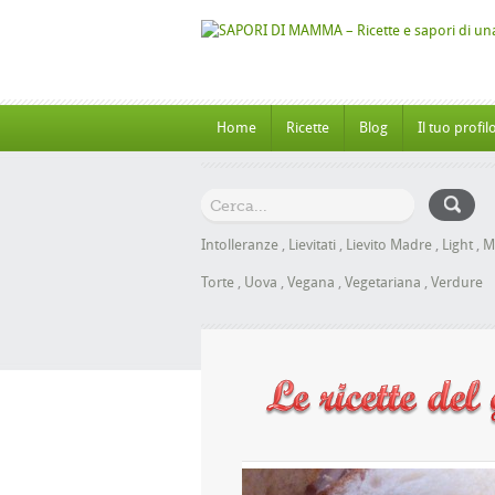
Home
Ricette
Blog
Il tuo profil
Intolleranze
,
Lievitati
,
Lievito Madre
,
Light
,
M
Torte
,
Uova
,
Vegana
,
Vegetariana
,
Verdure
oche al Miele senza