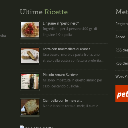
Ultime
Ricette
Met
Linguine al “pesto nero”
Registra
Ingredienti per 4 persone 400 gr. di
linguine 1/2 cipolla...
ta.......
Accedi
Torta con marmellata di arance
RSS
degl
Una base di morbida pasta frolla, uno
strato della vostra confettura preferita...
RSS
dei
Piccolo Amaro Svedese
WordPr
Mi sono imbattuta in questo amaro per
caso, cercando qualche...
Ciambella con le mele al...
Non è la solita torta di mele, il rum e...