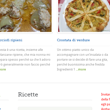
rciofi ripieni
Crostata di verdure
sta è una ricetta, insieme alle
Un ottimo piatto unico da
lanzane ripiene, che mia nonna mi
accompagnare con un’insalata o da
epara spesso perché sa che li adoro
portare se si decide di fare una gita,
rò generalmente non faccio perché
perché buonissima anche fredda
.more
Ingredienti 1
...more
a
Ricette
Invita
della 
egli p
e
Anthel