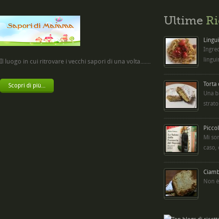
Ultime
Ri
Lingui
Ingred
lingui
Il luogo in cui ritrovare i vecchi sapori di una volta.......
Torta
Scopri di più...
Una b
strato
Picco
Mi so
caso,
Ciambe
Non è 