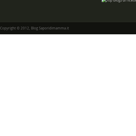
Copyright © 2012, Blog Saporidimamma.it