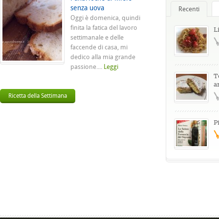
senza uova
Recenti
Oggi è domenica, quindi
finita la fatica del lavoro
L
settimanale e delle
faccende di casa, mi
dedico alla mia grande
passione....
Leggi
T
a
Ricetta della Settimana
P