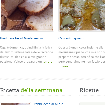
Panbrioche al Miele senza...
Carciofi ripieni
Oggi è domenica, quindi finita la fatica
Questa è una ricetta, insieme alle
del lavoro settimanale e delle faccende
melanzane ripiene, che mia nonn
di casa, mi dedico alla mia grande
prepara spesso perché sa che li a
passione. Volevo preparare un
...more
però generalmente non faccio pe
...more
Ricetta
della settimana
Ricette
Panbrioche al Miele