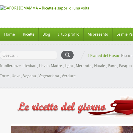
Home
Ricette
Blog
Il tuo profilo
Mi presento
Le mie Pa
I Pianeti del Gusto:
Biscott
Intolleranze
,
Lievitati
,
Lievito Madre
,
Light
,
Merende
,
Natale
,
Pane
,
Pasqua
Torte
,
Uova
,
Vegana
,
Vegetariana
,
Verdure
che al Miele senza