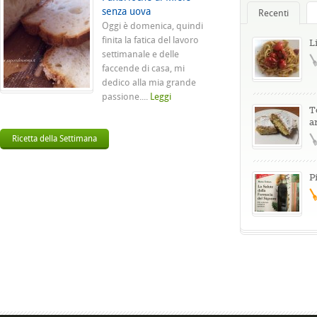
senza uova
Recenti
Oggi è domenica, quindi
finita la fatica del lavoro
L
settimanale e delle
faccende di casa, mi
dedico alla mia grande
passione....
Leggi
T
a
Ricetta della Settimana
P