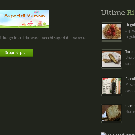
Ultime
Ri
Lingui
Ingred
lingui
Il luogo in cui ritrovare i vecchi sapori di una volta.......
Torta
Scopri di più...
Una b
strato
Picco
Mi so
caso,
Ciambe
Non è 