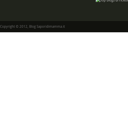
Copyright © 2012, Blog Saporidimamma.it