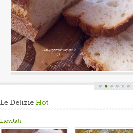
uova
Valutazione media:
(0 / 5)
Oggi è domenica, quindi finita la fatica del lavoro s
e delle faccende di casa, mi dedico alla mia grande
Volevo preparare un panbrioche salutare per la ...
Gusta...
Le Delizie
Hot
Lievitati