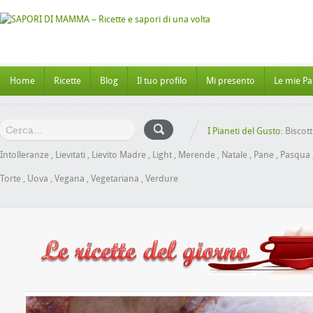
Home
Ricette
Blog
Il tuo profilo
Mi presento
Le mie Pa
I Pianeti del Gusto:
Biscott
Intolleranze
,
Lievitati
,
Lievito Madre
,
Light
,
Merende
,
Natale
,
Pane
,
Pasqua
Torte
,
Uova
,
Vegana
,
Vegetariana
,
Verdure
Panbrioche al Miele senz