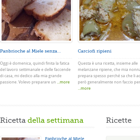
Panbrioche al Miele senza...
Carciofi ripieni
Oggi è domenica, quindi finita la fatica
Questa è una ricetta, insieme alle
del lavoro settimanale e delle faccende
melanzane ripiene, che mia nonn
di casa, mi dedico alla mia grande
prepara spesso perché sa che li a
passione. Volevo preparare un
...more
però generalmente non faccio pe
...more
Ricetta
della settimana
Ricette
Panbrioche al Miele