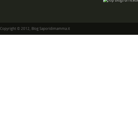
Copyright © 2012, Blog Saporidimamma.it