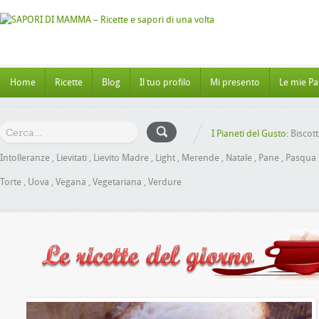
Home
Ricette
Blog
Il tuo profilo
Mi presento
Le mie Pa
I Pianeti del Gusto:
Biscott
Intolleranze
,
Lievitati
,
Lievito Madre
,
Light
,
Merende
,
Natale
,
Pane
,
Pasqua
Torte
,
Uova
,
Vegana
,
Vegetariana
,
Verdure
Miele senza