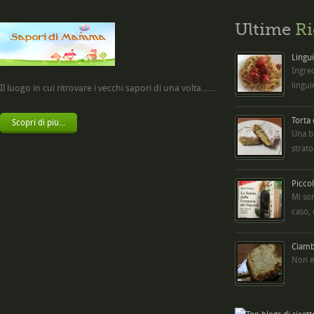
Ultime
Ri
Lingui
Ingred
lingui
Il luogo in cui ritrovare i vecchi sapori di una volta.......
Torta
Scopri di più...
Una b
strato
Picco
Mi so
caso,
Ciambe
Non è 