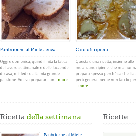
Panbrioche al Miele senza...
Carciofi ripieni
Oggi è domenica, quindi finita la fatica
Questa è una ricetta, insieme alle
del lavoro settimanale e delle faccende
melanzane ripiene, che mia nonn
di casa, mi dedico alla mia grande
prepara spesso perché sa che li a
passione. Volevo preparare un
...more
però generalmente non faccio pe
...more
Ricetta
della settimana
Ricette
Panbrioche al Miele