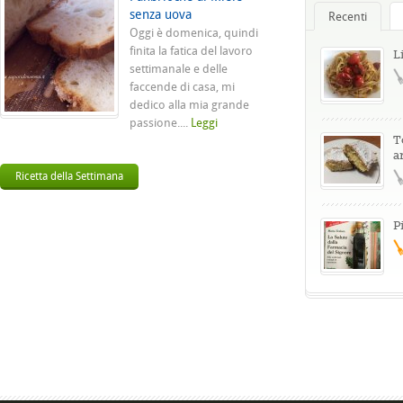
senza uova
Recenti
Oggi è domenica, quindi
finita la fatica del lavoro
L
settimanale e delle
faccende di casa, mi
dedico alla mia grande
passione....
Leggi
T
a
Ricetta della Settimana
P