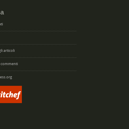
a
ti
i articoli
 commenti
ess.org