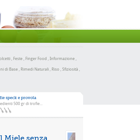
lcetti
,
Feste
,
Finger Food
,
Informazione
,
ni di Base
,
Rimedi Naturali
,
Riso
,
Sfiziosità
,
fie speck e provola
edienti 500 gr di trofie...
Pizza con la scarola