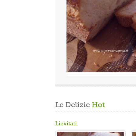
uova
Valutazione media:
(0 / 5)
Oggi è domenica, quindi finita la fatica del lavoro settimanale
e delle faccende di casa, mi dedico alla mia grande passione.
Volevo preparare un panbrioche salutare per la ...
Gusta...
Le Delizie
Hot
Lievitati