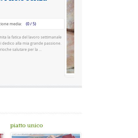
Valutazione media:
(0 / 5)
Questa è una pizza famosissima a Napoli Ingredienti Per la
pasta 500 g di farina rimacinata a pietra 0 10 g di lievito di
birra o 150 gr. di ...
Gusta...
piatto unico