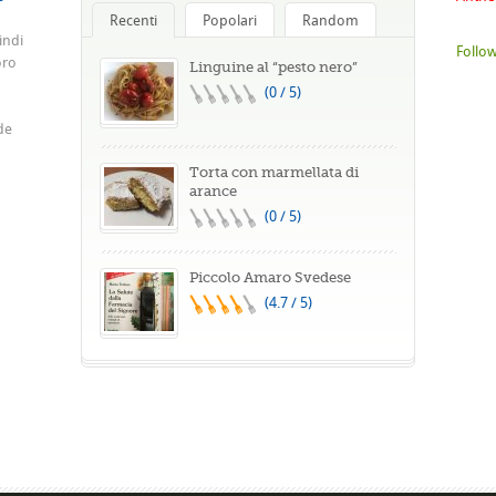
Recenti
Popolari
Random
indi
Follow
oro
Linguine al “pesto nero”
(0 / 5)
de
Torta con marmellata di
arance
(0 / 5)
Piccolo Amaro Svedese
(4.7 / 5)