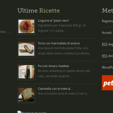
Ultime
Ricette
Met
Linguine al “pesto nero”
Registra
Ingredienti per 4 persone 400 gr. di
linguine 1/2 cipolla...
ta.......
Accedi
Torta con marmellata di arance
RSS
degl
Una base di morbida pasta frolla, uno
strato della vostra confettura preferita...
RSS
dei
Piccolo Amaro Svedese
WordPr
Mi sono imbattuta in questo amaro per
caso, cercando qualche...
Ciambella con le mele al...
Non è la solita torta di mele, il rum e...