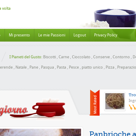
o
Mi presento
Le mie Passioni
Logout
Privacy Policy
I Pianeti del Gusto:
Biscotti
,
Carne
,
Cioccolato
,
Conserve
,
Contorno
,
Do
erende
,
Natale
,
Pane
,
Pasqua
,
Pasta
,
Pesce
,
piatto unico
,
Pizza
,
Preparazio
Tro
Ingr