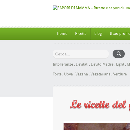
Home
Ricette
Blog
Il tuo profil
Intolleranze
,
Lievitati
,
Lievito Madre
,
Light
,
M
Torte
,
Uova
,
Vegana
,
Vegetariana
,
Verdure
Panbrioche al Miele senza