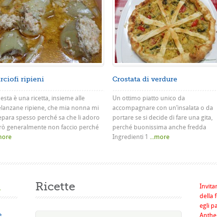
rciofi ripieni
Crostata di verdure
sta è una ricetta, insieme alle
Un ottimo piatto unico da
lanzane ripiene, che mia nonna mi
accompagnare con un’insalata o da
epara spesso perché sa che li adoro
portare se si decide di fare una gita,
rò generalmente non faccio perché
perché buonissima anche fredda
.more
Ingredienti 1
...more
a
Ricette
Invita
della 
egli p
e
Anthel