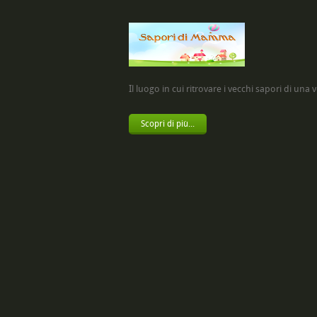
Il luogo in cui ritrovare i vecchi sapori di una vol
Scopri di più...