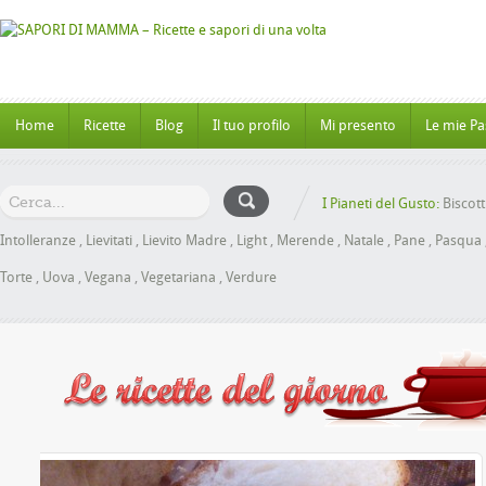
Home
Ricette
Blog
Il tuo profilo
Mi presento
Le mie Pa
I Pianeti del Gusto:
Biscott
Intolleranze
,
Lievitati
,
Lievito Madre
,
Light
,
Merende
,
Natale
,
Pane
,
Pasqua
Torte
,
Uova
,
Vegana
,
Vegetariana
,
Verdure
l Miele senza