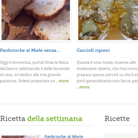
Panbrioche al Miele senza...
Carciofi ripieni
Oggi è domenica, quindi finita la fatica
Questa è una ricetta, insieme alle
del lavoro settimanale e delle faccende
melanzane ripiene, che mia nonn
di casa, mi dedico alla mia grande
prepara spesso perché sa che li a
passione. Volevo preparare un
...more
però generalmente non faccio pe
...more
Ricetta
della settimana
Ricette
Panbrioche al Miele