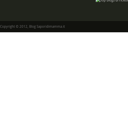
Copyright © 2012, Blog Saporidimamma.it