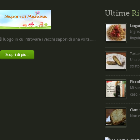
Ultime
Ri
Lingui
Ingred
lingui
Il luogo in cui ritrovare i vecchi sapori di una volta.......
Torta
Scopri di più...
Una b
strato
Picco
Mi so
caso,
Ciambe
Non è 