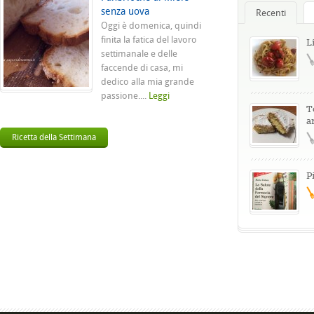
senza uova
Recenti
Oggi è domenica, quindi
finita la fatica del lavoro
L
settimanale e delle
faccende di casa, mi
dedico alla mia grande
passione....
Leggi
T
a
Ricetta della Settimana
P