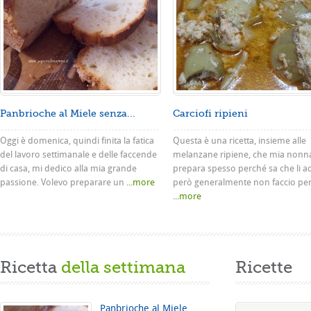
Panbrioche al Miele senza...
Carciofi ripieni
Oggi è domenica, quindi finita la fatica
Questa è una ricetta, insieme alle
del lavoro settimanale e delle faccende
melanzane ripiene, che mia nonn
di casa, mi dedico alla mia grande
prepara spesso perché sa che li a
passione. Volevo preparare un
...more
però generalmente non faccio pe
...more
Ricetta
della settimana
Ricette
Panbrioche al Miele