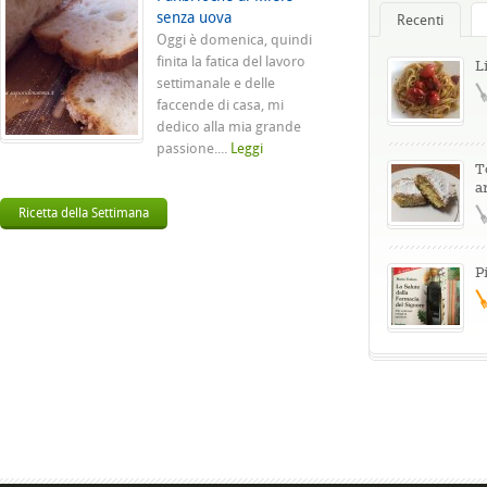
senza uova
Recenti
Oggi è domenica, quindi
finita la fatica del lavoro
L
settimanale e delle
faccende di casa, mi
dedico alla mia grande
passione....
Leggi
T
a
Ricetta della Settimana
P