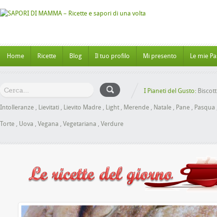
Home
Ricette
Blog
Il tuo profilo
Mi presento
Le mie Pa
I Pianeti del Gusto:
Biscott
Intolleranze
,
Lievitati
,
Lievito Madre
,
Light
,
Merende
,
Natale
,
Pane
,
Pasqua
Torte
,
Uova
,
Vegana
,
Vegetariana
,
Verdure