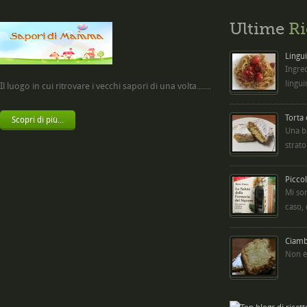
Ultime
Ri
Lingui
Ingred
lingui
Il luogo in cui ritrovare i vecchi sapori di una volta.......
Torta
Scopri di più...
Una b
strato
Picco
Mi so
caso,
Ciambe
Non è 