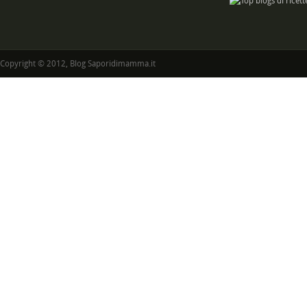
Copyright © 2012, Blog Saporidimamma.it