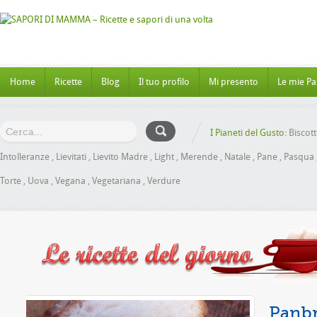
Home
Ricette
Blog
Il tuo profilo
Mi presento
Le mie Pa
I Pianeti del Gusto:
Biscott
Intolleranze
,
Lievitati
,
Lievito Madre
,
Light
,
Merende
,
Natale
,
Pane
,
Pasqua
Torte
,
Uova
,
Vegana
,
Vegetariana
,
Verdure
ele senza