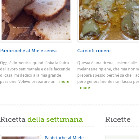
Panbrioche al Miele senza...
Carciofi ripieni
Oggi è domenica, quindi finita la fatica
Questa è una ricetta, insieme alle
del lavoro settimanale e delle faccende
melanzane ripiene, che mia nonn
di casa, mi dedico alla mia grande
prepara spesso perché sa che li a
passione. Volevo preparare un
...more
però generalmente non faccio pe
...more
Ricetta
della settimana
Ricette
Panbrioche al Miele