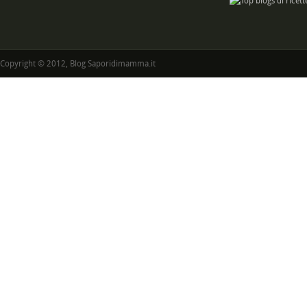
Copyright © 2012, Blog Saporidimamma.it