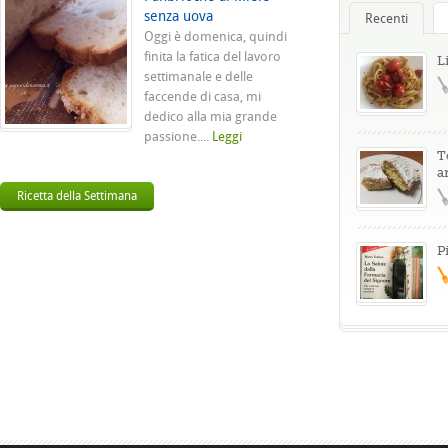
senza uova
Recenti
Oggi è domenica, quindi
finita la fatica del lavoro
L
settimanale e delle
faccende di casa, mi
dedico alla mia grande
passione....
Leggi
T
a
Ricetta della Settimana
P