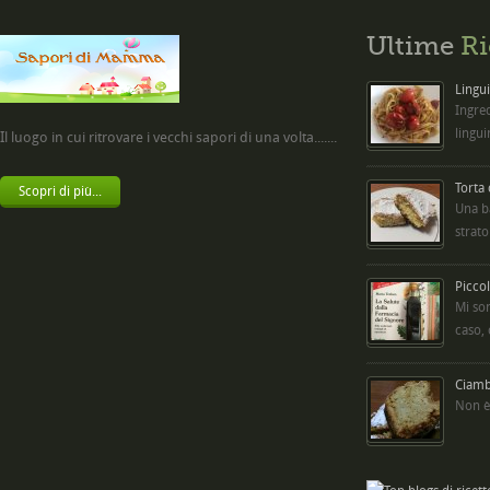
Ultime
Ri
Lingui
Ingred
lingui
Il luogo in cui ritrovare i vecchi sapori di una volta.......
Torta
Scopri di più...
Una b
strato
Picco
Mi so
caso,
Ciambe
Non è 