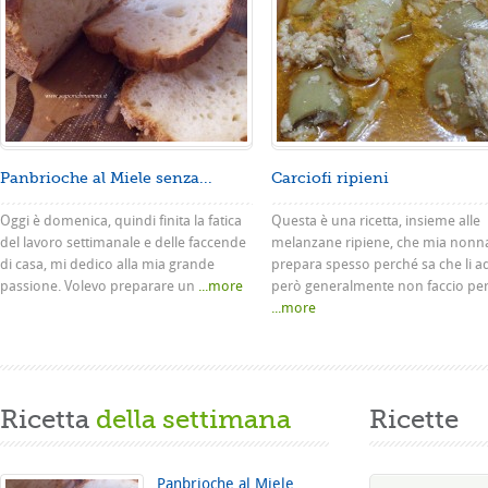
Panbrioche al Miele senza...
Carciofi ripieni
Oggi è domenica, quindi finita la fatica
Questa è una ricetta, insieme alle
del lavoro settimanale e delle faccende
melanzane ripiene, che mia nonn
di casa, mi dedico alla mia grande
prepara spesso perché sa che li a
passione. Volevo preparare un
...more
però generalmente non faccio pe
...more
Ricetta
della settimana
Ricette
Panbrioche al Miele