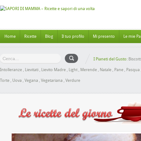
Home
Ricette
Blog
Il tuo profilo
Mi presento
Le mie Pa
I Pianeti del Gusto:
Biscott
Intolleranze
,
Lievitati
,
Lievito Madre
,
Light
,
Merende
,
Natale
,
Pane
,
Pasqua
Torte
,
Uova
,
Vegana
,
Vegetariana
,
Verdure
oche al Miele senza