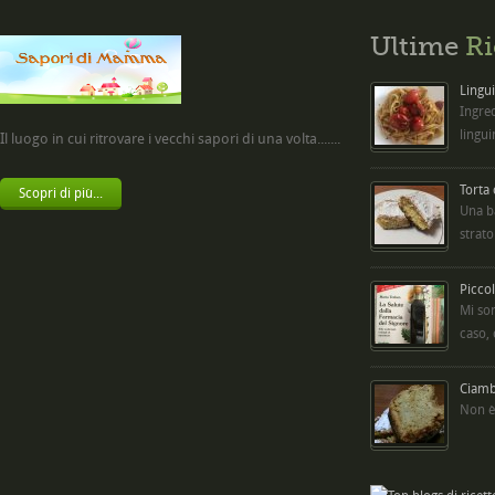
Ultime
Ri
Lingui
Ingred
lingui
Il luogo in cui ritrovare i vecchi sapori di una volta.......
Torta
Scopri di più...
Una b
strato
Picco
Mi so
caso,
Ciambe
Non è 