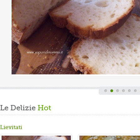
Valutazione media:
(0 / 5)
a, quindi finita la fatica del lavoro settimanale
nde di casa, mi dedico alla mia grande passione.
are un panbrioche salutare per la ...
Le Delizie
Hot
Lievitati