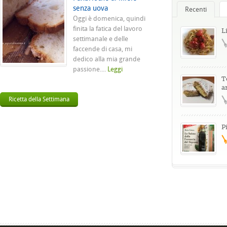
senza uova
Recenti
Oggi è domenica, quindi
finita la fatica del lavoro
L
settimanale e delle
faccende di casa, mi
dedico alla mia grande
passione....
Leggi
T
a
Ricetta della Settimana
P