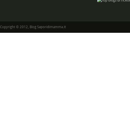
Copyright © 2012, Blog Saporidimamma.it