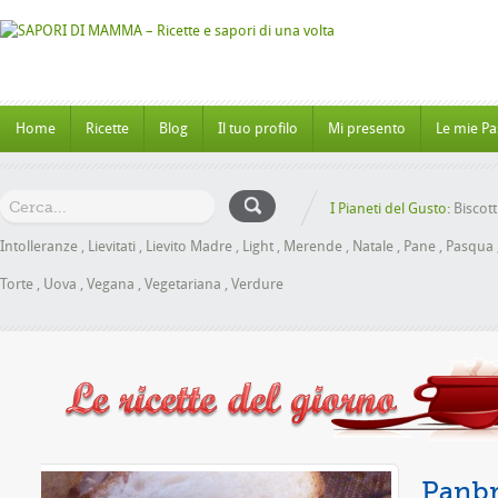
Home
Ricette
Blog
Il tuo profilo
Mi presento
Le mie Pa
I Pianeti del Gusto:
Biscott
Intolleranze
,
Lievitati
,
Lievito Madre
,
Light
,
Merende
,
Natale
,
Pane
,
Pasqua
Torte
,
Uova
,
Vegana
,
Vegetariana
,
Verdure
ele senza