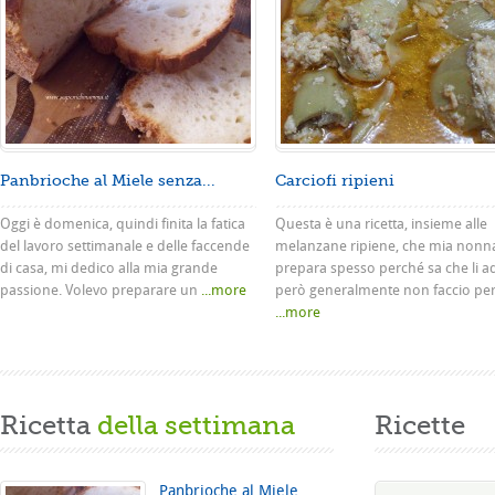
Panbrioche al Miele senza...
Carciofi ripieni
Oggi è domenica, quindi finita la fatica
Questa è una ricetta, insieme alle
del lavoro settimanale e delle faccende
melanzane ripiene, che mia nonn
di casa, mi dedico alla mia grande
prepara spesso perché sa che li a
passione. Volevo preparare un
...more
però generalmente non faccio pe
...more
Ricetta
della settimana
Ricette
Panbrioche al Miele