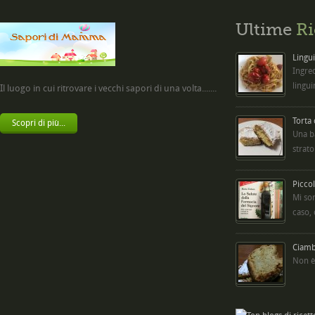
Ultime
Ri
Lingui
Ingred
lingui
Il luogo in cui ritrovare i vecchi sapori di una volta.......
Torta
Scopri di più...
Una b
strato
Picco
Mi so
caso,
Ciambe
Non è 