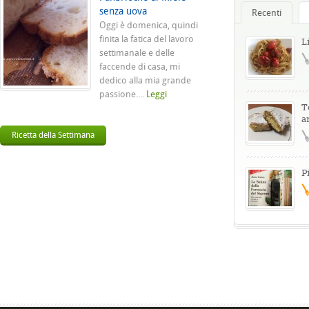
senza uova
Recenti
Oggi è domenica, quindi
finita la fatica del lavoro
L
settimanale e delle
faccende di casa, mi
dedico alla mia grande
passione....
Leggi
T
a
Ricetta della Settimana
P