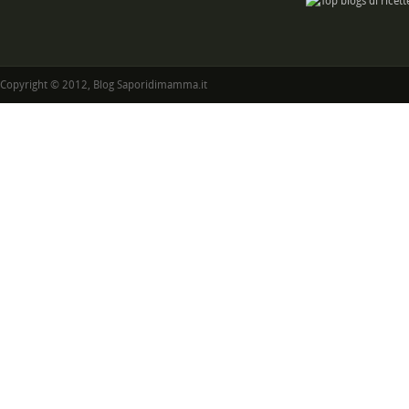
Copyright © 2012, Blog Saporidimamma.it