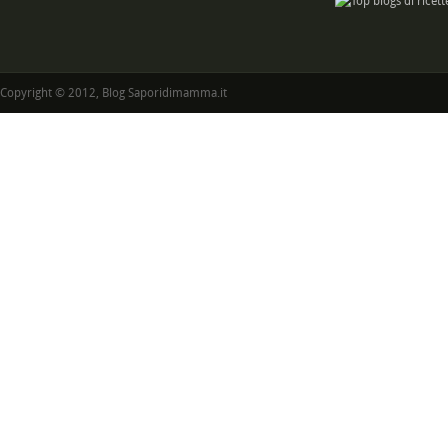
Copyright © 2012, Blog Saporidimamma.it