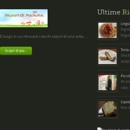
Ultime
Ri
Lingui
Ingred
lingui
Il luogo in cui ritrovare i vecchi sapori di una volta.......
Torta
Scopri di più...
Una b
strato
Picco
Mi so
caso,
Ciambe
Non è 