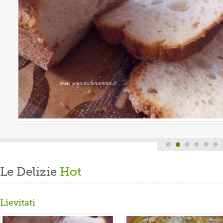
uova
Valutazione media:
(0 / 5)
Oggi è domenica, quindi finita la fatica del lavoro settimanale
e delle faccende di casa, mi dedico alla mia grande passione.
Volevo preparare un panbrioche salutare per la ...
Gusta...
Le Delizie
Hot
Lievitati