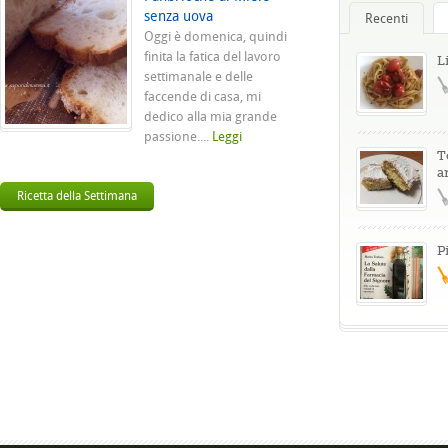
senza uova
Recenti
Oggi è domenica, quindi
finita la fatica del lavoro
L
settimanale e delle
faccende di casa, mi
dedico alla mia grande
passione....
Leggi
T
a
Ricetta della Settimana
P