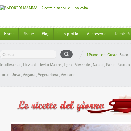
Home
Ricette
Blog
Il tuo profilo
Mi presento
Le mie Pa
I Pianeti del Gusto:
Biscott
Intolleranze
,
Lievitati
,
Lievito Madre
,
Light
,
Merende
,
Natale
,
Pane
,
Pasqua
Torte
,
Uova
,
Vegana
,
Vegetariana
,
Verdure
Panbrioche al Miele senza