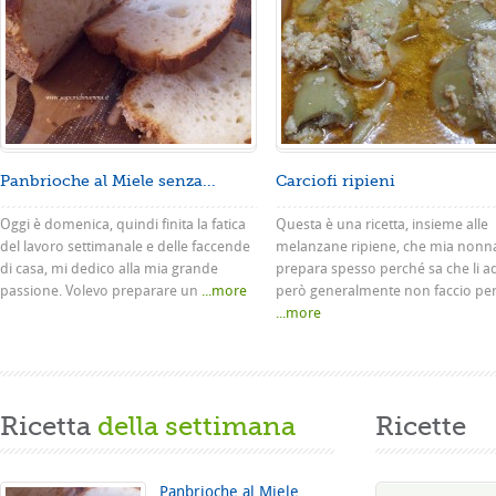
Panbrioche al Miele senza...
Carciofi ripieni
Oggi è domenica, quindi finita la fatica
Questa è una ricetta, insieme alle
del lavoro settimanale e delle faccende
melanzane ripiene, che mia nonn
di casa, mi dedico alla mia grande
prepara spesso perché sa che li a
passione. Volevo preparare un
...more
però generalmente non faccio pe
...more
Ricetta
della settimana
Ricette
Panbrioche al Miele