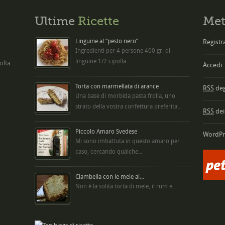
Ultime
Ricette
Met
Linguine al “pesto nero”
Registra
Ingredienti per 4 persone 400 gr. di
linguine 1/2 cipolla...
ta.......
Accedi
Torta con marmellata di arance
RSS
degl
Una base di morbida pasta frolla, uno
strato della vostra confettura preferita...
RSS
dei
Piccolo Amaro Svedese
WordPr
Mi sono imbattuta in questo amaro per
caso, cercando qualche...
Ciambella con le mele al...
Non è la solita torta di mele, il rum e...