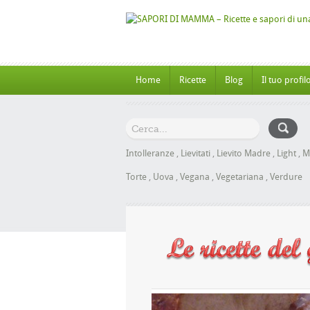
Home
Ricette
Blog
Il tuo profil
Intolleranze
,
Lievitati
,
Lievito Madre
,
Light
,
M
Torte
,
Uova
,
Vegana
,
Vegetariana
,
Verdure
Panbrioche al Miele senza