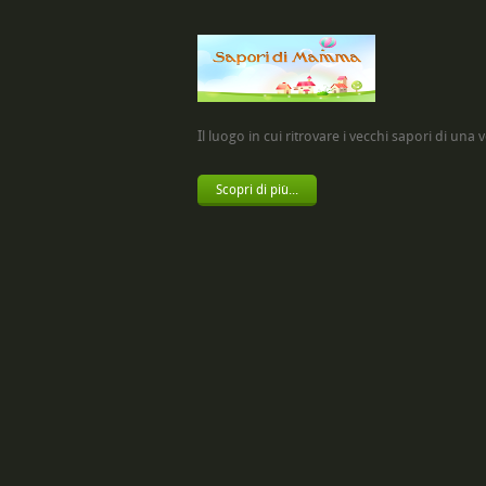
Il luogo in cui ritrovare i vecchi sapori di una vol
Scopri di più...