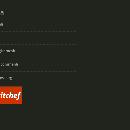
a
ti
i articoli
 commenti
ess.org