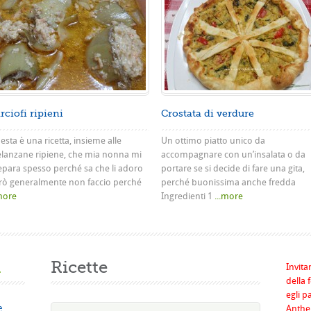
rciofi ripieni
Crostata di verdure
sta è una ricetta, insieme alle
Un ottimo piatto unico da
lanzane ripiene, che mia nonna mi
accompagnare con un’insalata o da
epara spesso perché sa che li adoro
portare se si decide di fare una gita,
rò generalmente non faccio perché
perché buonissima anche fredda
.more
Ingredienti 1
...more
a
Ricette
Invita
della 
egli p
e
Anthel