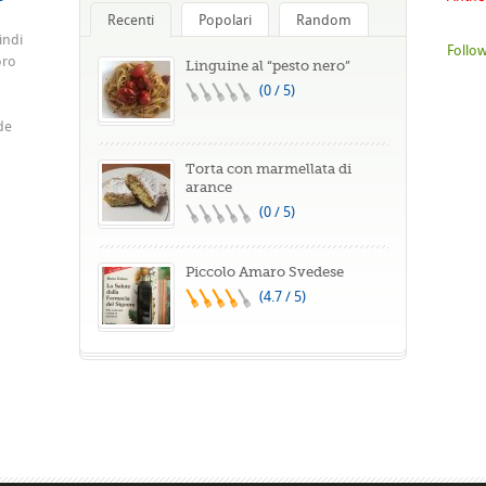
Recenti
Popolari
Random
indi
Follow
oro
Linguine al “pesto nero”
(0 / 5)
de
Torta con marmellata di
arance
(0 / 5)
Piccolo Amaro Svedese
(4.7 / 5)