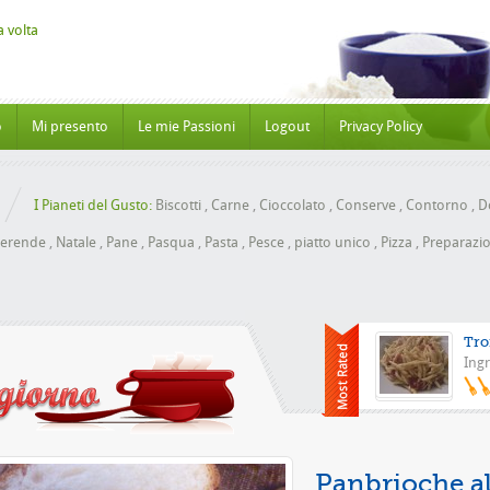
o
Mi presento
Le mie Passioni
Logout
Privacy Policy
I Pianeti del Gusto:
Biscotti
,
Carne
,
Cioccolato
,
Conserve
,
Contorno
,
Do
erende
,
Natale
,
Pane
,
Pasqua
,
Pasta
,
Pesce
,
piatto unico
,
Pizza
,
Preparazio
Tro
Ingr