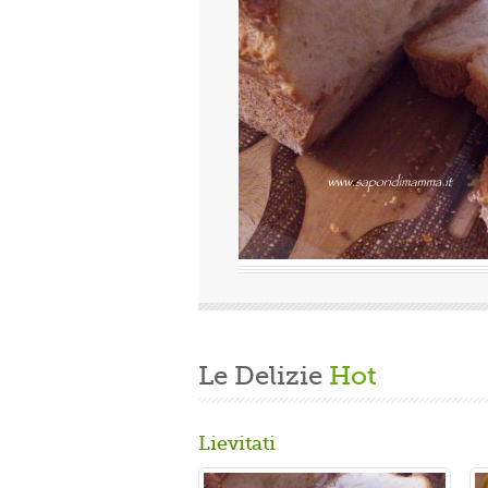
uova
Valutazione media:
(0 / 5)
Oggi è domenica, quindi finita la fatica del lavoro settimanale
e delle faccende di casa, mi dedico alla mia grande passione.
Volevo preparare un panbrioche salutare per la ...
Gusta...
Le Delizie
Hot
Lievitati