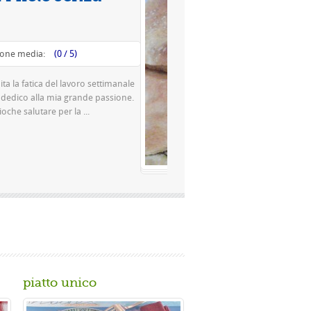
Valutazione media:
(0 / 5)
Questa è una pizza famosissima a Napoli Ingredienti Per la
pasta 500 g di farina rimacinata a pietra 0 10 g di lievito di
birra o 150 gr. di ...
Gusta...
piatto unico