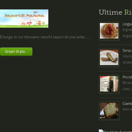
Ultime
Ri
Lingui
Ingred
lingui
Il luogo in cui ritrovare i vecchi sapori di una volta.......
Torta
Scopri di più...
Una b
strato
Picco
Mi so
caso,
Ciambe
Non è 