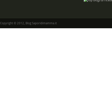
Copyright © 2012, Blog Saporidimamma.it