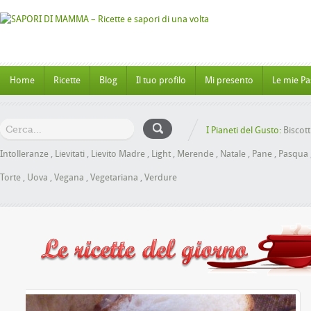
Home
Ricette
Blog
Il tuo profilo
Mi presento
Le mie Pa
I Pianeti del Gusto:
Biscott
Intolleranze
,
Lievitati
,
Lievito Madre
,
Light
,
Merende
,
Natale
,
Pane
,
Pasqua
Torte
,
Uova
,
Vegana
,
Vegetariana
,
Verdure
al Miele senza