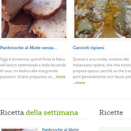
Panbrioche al Miele senza...
Carciofi ripieni
Oggi è domenica, quindi finita la fatica
Questa è una ricetta, insieme alle
del lavoro settimanale e delle faccende
melanzane ripiene, che mia nonn
di casa, mi dedico alla mia grande
prepara spesso perché sa che li a
passione. Volevo preparare un
...more
però generalmente non faccio pe
...more
Ricetta
della settimana
Ricette
Panbrioche al Miele