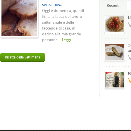
senza uova
Recenti
Oggi è domenica, quindi
finita la fatica del lavoro
L
settimanale e delle
faccende di casa, mi
dedico alla mia grande
passione....
Leggi
T
a
Ricetta della Settimana
P