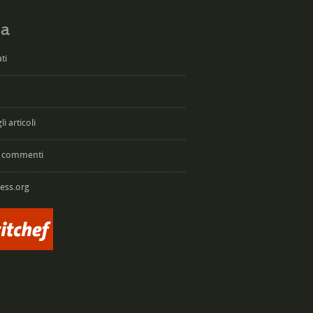
a
ti
i articoli
 commenti
ess.org