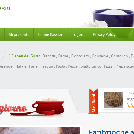
o
Mi presento
Le mie Passioni
Logout
Privacy Policy
I Pianeti del Gusto:
Biscotti
,
Carne
,
Cioccolato
,
Conserve
,
Contorno
,
Do
erende
,
Natale
,
Pane
,
Pasqua
,
Pasta
,
Pesce
,
piatto unico
,
Pizza
,
Preparazio
Tro
Ingr