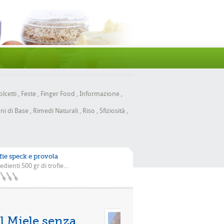
lcetti
,
Feste
,
Finger Food
,
Informazione
,
ni di Base
,
Rimedi Naturali
,
Riso
,
Sfiziosità
,
fie speck e provola
edienti 500 gr di trofie...
Pizza con la scarola