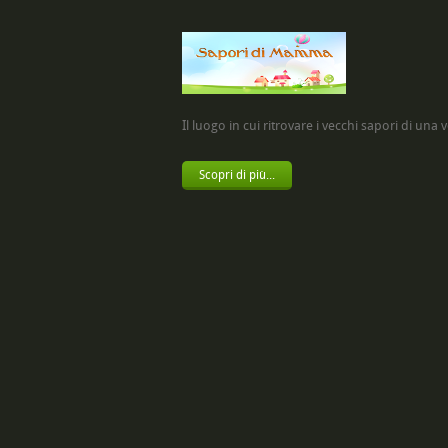
Il luogo in cui ritrovare i vecchi sapori di una vol
Scopri di più...