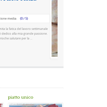
Valutazione media:
(0 / 5)
Questa è una pizza famosissima a Napoli Ingredienti Per la
pasta 500 g di farina rimacinata a pietra 0 10 g di lievito di
birra o 150 gr. di ...
Gusta...
piatto unico