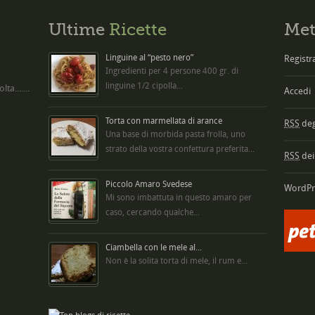
Ultime
Ricette
Met
Linguine al “pesto nero”
Registra
Ingredienti per 4 persone 400 gr. di
linguine 1/2 cipolla...
ta.......
Accedi
Torta con marmellata di arance
RSS
degl
Una base di morbida pasta frolla, uno
strato della vostra confettura preferita...
RSS
dei
Piccolo Amaro Svedese
WordPr
Mi sono imbattuta in questo amaro per
caso, cercando qualche...
Ciambella con le mele al...
Non è la solita torta di mele, il rum e...