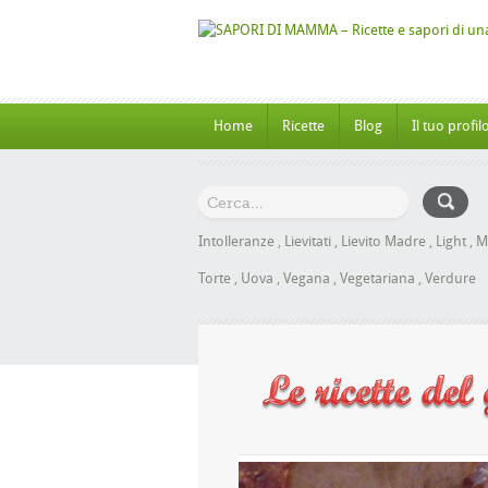
Home
Ricette
Blog
Il tuo profil
Intolleranze
,
Lievitati
,
Lievito Madre
,
Light
,
M
Torte
,
Uova
,
Vegana
,
Vegetariana
,
Verdure
Panbrioche al Miele senza