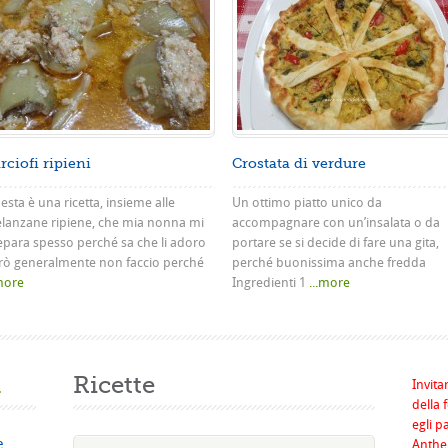
rciofi ripieni
Crostata di verdure
sta è una ricetta, insieme alle
Un ottimo piatto unico da
lanzane ripiene, che mia nonna mi
accompagnare con un’insalata o da
epara spesso perché sa che li adoro
portare se si decide di fare una gita,
rò generalmente non faccio perché
perché buonissima anche fredda
.more
Ingredienti 1
...more
a
Ricette
Invita
della 
egli p
e
Anthel