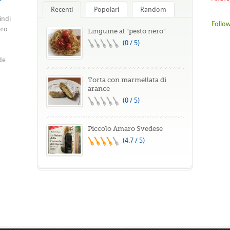
Recenti
Popolari
Random
indi
Follow
oro
Linguine al “pesto nero”
(0 / 5)
de
Torta con marmellata di
arance
(0 / 5)
Piccolo Amaro Svedese
(4.7 / 5)