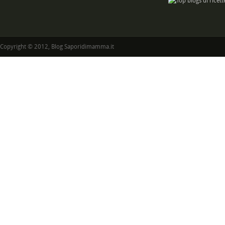
Copyright © 2012, Blog Saporidimamma.it