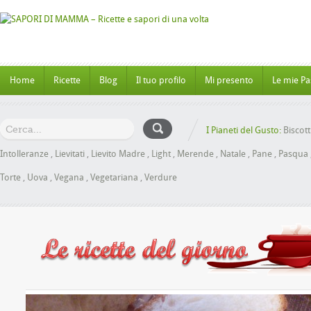
Home
Ricette
Blog
Il tuo profilo
Mi presento
Le mie Pa
I Pianeti del Gusto:
Biscott
Intolleranze
,
Lievitati
,
Lievito Madre
,
Light
,
Merende
,
Natale
,
Pane
,
Pasqua
Torte
,
Uova
,
Vegana
,
Vegetariana
,
Verdure
e al Miele senza