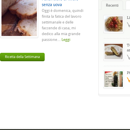
senza uova
Recenti
Oggi è domenica, quindi
finita la fatica del lavoro
L
settimanale e delle
faccende di casa, mi
dedico alla mia grande
passione....
Leggi
T
a
Ricetta della Settimana
P