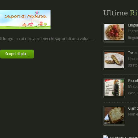
Ultime
Ri
Lingui
Ingred
lingui
Il luogo in cui ritrovare i vecchi sapori di una volta.......
Torta
Scopri di più...
Una b
strato
Picco
Mi so
caso,
Ciambe
Non è 