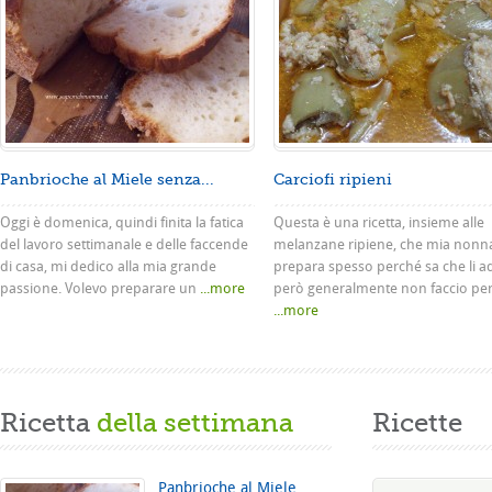
Panbrioche al Miele senza...
Carciofi ripieni
Oggi è domenica, quindi finita la fatica
Questa è una ricetta, insieme alle
del lavoro settimanale e delle faccende
melanzane ripiene, che mia nonn
di casa, mi dedico alla mia grande
prepara spesso perché sa che li a
passione. Volevo preparare un
...more
però generalmente non faccio pe
...more
Ricetta
della settimana
Ricette
Panbrioche al Miele