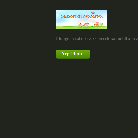
Il luogo in cui ritrovare i vecchi sapori di una vol
Scopri di più...