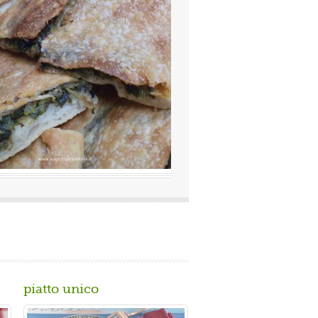
lutazione media:
(0 / 5)
mosissima a Napoli Ingredienti Per la
imacinata a pietra 0 10 g di lievito di
piatto unico