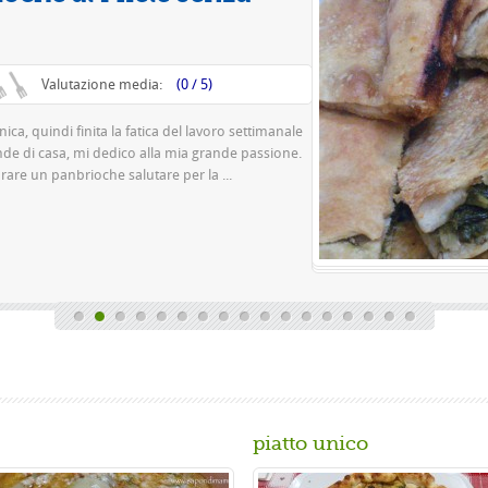
Va
Questa è una pizza fa
pasta 500 g di farina r
birra o 150 gr. di ...
Gusta...
piatto unico