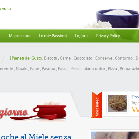
o
Mi presento
Le mie Passioni
Logout
Privacy Policy
I Pianeti del Gusto:
Biscotti
,
Carne
,
Cioccolato
,
Conserve
,
Contorno
,
Do
erende
,
Natale
,
Pane
,
Pasqua
,
Pasta
,
Pesce
,
piatto unico
,
Pizza
,
Preparazio
Tro
Ingr
Pizza con l