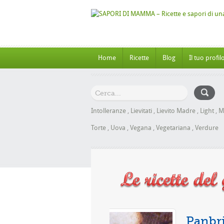
Home
Ricette
Blog
Il tuo profil
Intolleranze
,
Lievitati
,
Lievito Madre
,
Light
,
M
Torte
,
Uova
,
Vegana
,
Vegetariana
,
Verdure