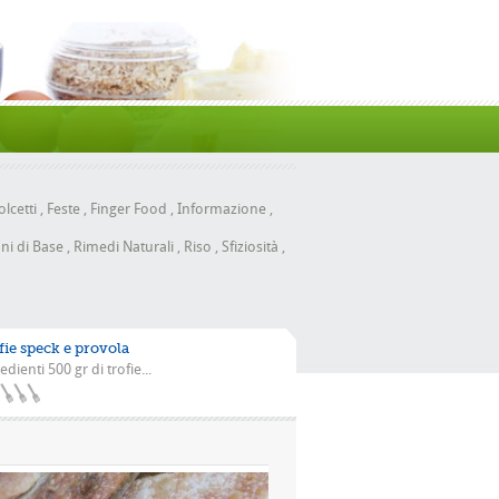
lcetti
,
Feste
,
Finger Food
,
Informazione
,
ni di Base
,
Rimedi Naturali
,
Riso
,
Sfiziosità
,
fie speck e provola
edienti 500 gr di trofie...
a scarola