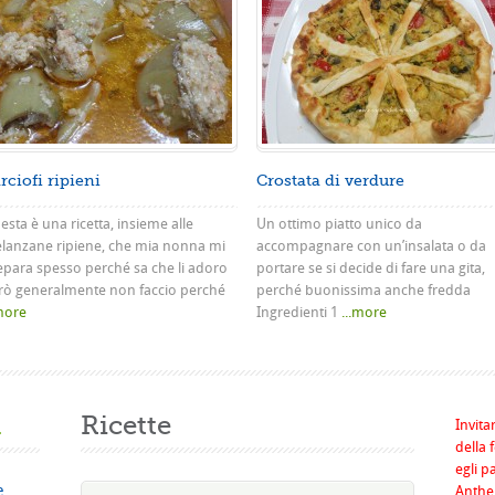
rciofi ripieni
Crostata di verdure
sta è una ricetta, insieme alle
Un ottimo piatto unico da
lanzane ripiene, che mia nonna mi
accompagnare con un’insalata o da
epara spesso perché sa che li adoro
portare se si decide di fare una gita,
rò generalmente non faccio perché
perché buonissima anche fredda
.more
Ingredienti 1
...more
a
Ricette
Invita
della 
egli p
e
Anthel