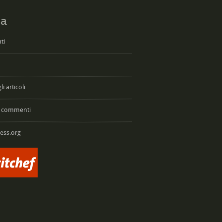
a
ti
i articoli
 commenti
ess.org