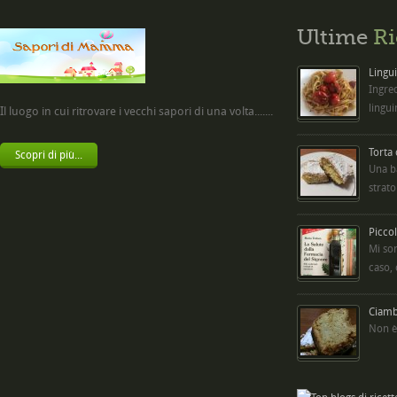
Ultime
Ri
Lingui
Ingred
lingui
Il luogo in cui ritrovare i vecchi sapori di una volta.......
Torta
Scopri di più...
Una b
strato
Picco
Mi so
caso,
Ciambe
Non è 