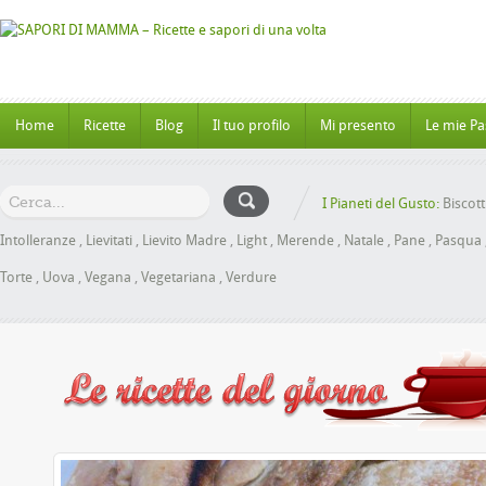
Home
Ricette
Blog
Il tuo profilo
Mi presento
Le mie Pa
I Pianeti del Gusto:
Biscott
Intolleranze
,
Lievitati
,
Lievito Madre
,
Light
,
Merende
,
Natale
,
Pane
,
Pasqua
Torte
,
Uova
,
Vegana
,
Vegetariana
,
Verdure