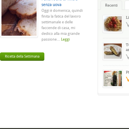
senza uova
Recenti
Oggi è domenica, quindi
finita la fatica del lavoro
L
settimanale e delle
faccende di casa, mi
dedico alla mia grande
passione....
Leggi
T
a
Ricetta della Settimana
P