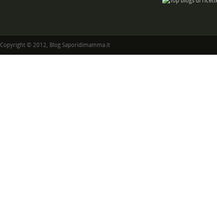
Copyright © 2012, Blog Saporidimamma.it