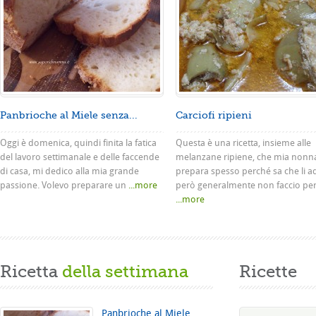
Panbrioche al Miele senza...
Carciofi ripieni
Oggi è domenica, quindi finita la fatica
Questa è una ricetta, insieme alle
del lavoro settimanale e delle faccende
melanzane ripiene, che mia nonn
di casa, mi dedico alla mia grande
prepara spesso perché sa che li a
passione. Volevo preparare un
...more
però generalmente non faccio pe
...more
Ricetta
della settimana
Ricette
Panbrioche al Miele