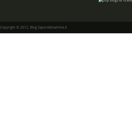
Copyright © 2012, Blog Saporidimamma.it