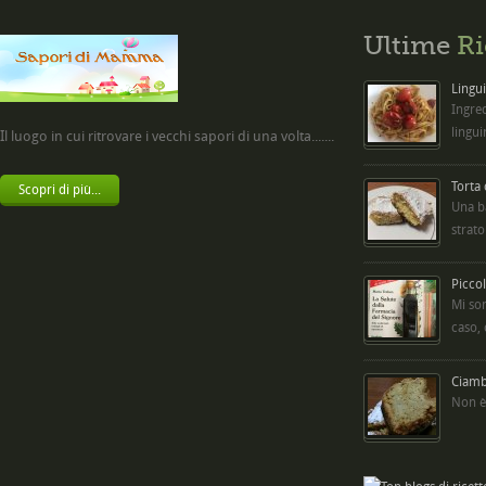
Ultime
Ri
Lingui
Ingred
lingui
Il luogo in cui ritrovare i vecchi sapori di una volta.......
Torta
Scopri di più...
Una b
strato
Picco
Mi so
caso,
Ciambe
Non è 