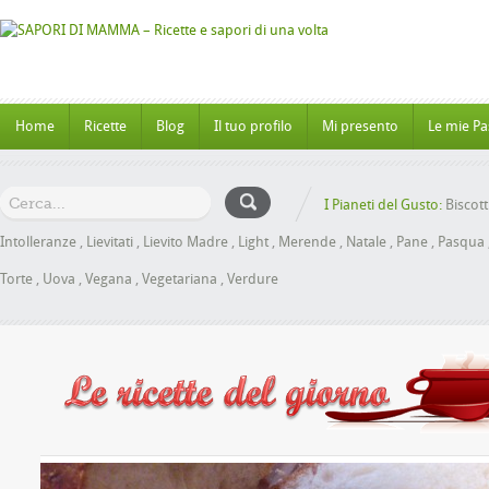
Home
Ricette
Blog
Il tuo profilo
Mi presento
Le mie Pa
I Pianeti del Gusto:
Biscott
Intolleranze
,
Lievitati
,
Lievito Madre
,
Light
,
Merende
,
Natale
,
Pane
,
Pasqua
Torte
,
Uova
,
Vegana
,
Vegetariana
,
Verdure
Panbrioche al Miele senza