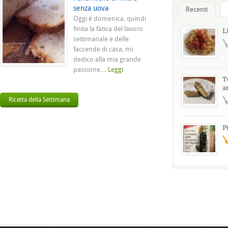
senza uova
Recenti
Oggi è domenica, quindi
finita la fatica del lavoro
L
settimanale e delle
faccende di casa, mi
dedico alla mia grande
passione....
Leggi
T
a
Ricetta della Settimana
P