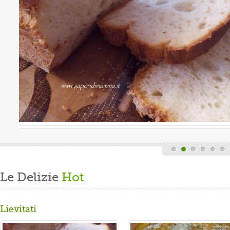
uova
Valutazione media:
(0 / 5)
Oggi è domenica, quindi finita la fatica del lavoro settimanal
e delle faccende di casa, mi dedico alla mia grande passione
Volevo preparare un panbrioche salutare per la ...
Gusta...
Le Delizie
Hot
Lievitati