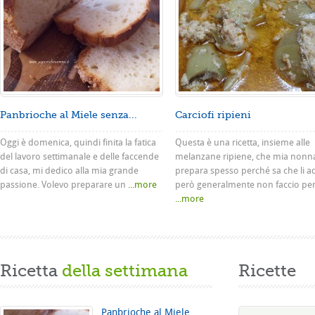
Panbrioche al Miele senza...
Carciofi ripieni
Oggi è domenica, quindi finita la fatica
Questa è una ricetta, insieme alle
del lavoro settimanale e delle faccende
melanzane ripiene, che mia nonn
di casa, mi dedico alla mia grande
prepara spesso perché sa che li a
passione. Volevo preparare un
...more
però generalmente non faccio pe
...more
Ricetta
della settimana
Ricette
Panbrioche al Miele