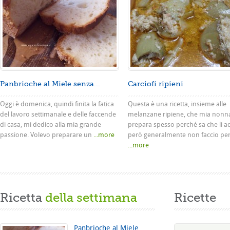
Panbrioche al Miele senza...
Carciofi ripieni
Oggi è domenica, quindi finita la fatica
Questa è una ricetta, insieme alle
del lavoro settimanale e delle faccende
melanzane ripiene, che mia nonn
di casa, mi dedico alla mia grande
prepara spesso perché sa che li a
passione. Volevo preparare un
...more
però generalmente non faccio pe
...more
Ricetta
della settimana
Ricette
Panbrioche al Miele