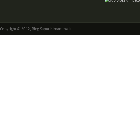
Copyright © 2012, Blog Saporidimamma.it