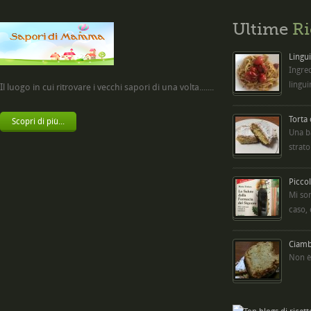
Ultime
Ri
Lingui
Ingred
lingui
Il luogo in cui ritrovare i vecchi sapori di una volta.......
Torta
Scopri di più...
Una b
strato
Picco
Mi so
caso,
Ciambe
Non è 