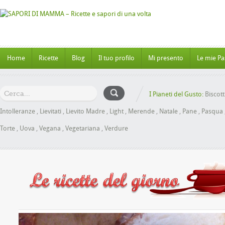
Home
Ricette
Blog
Il tuo profilo
Mi presento
Le mie Pa
I Pianeti del Gusto:
Biscott
Intolleranze
,
Lievitati
,
Lievito Madre
,
Light
,
Merende
,
Natale
,
Pane
,
Pasqua
Torte
,
Uova
,
Vegana
,
Vegetariana
,
Verdure
anbrioche al Miele senza