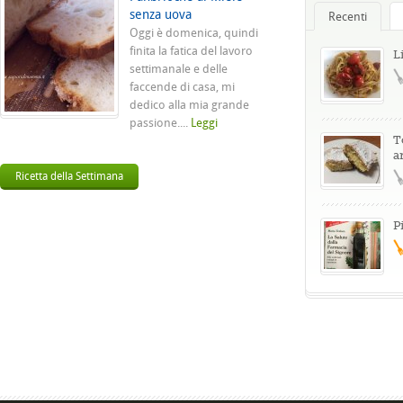
senza uova
Recenti
Oggi è domenica, quindi
finita la fatica del lavoro
L
settimanale e delle
faccende di casa, mi
dedico alla mia grande
passione....
Leggi
T
a
Ricetta della Settimana
P