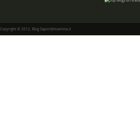
Copyright © 2012, Blog Saporidimamma.it