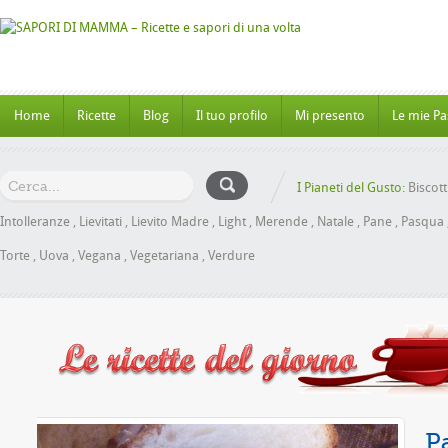
Home
Ricette
Blog
Il tuo profilo
Mi presento
Le mie Pa
I Pianeti del Gusto:
Biscott
Intolleranze
,
Lievitati
,
Lievito Madre
,
Light
,
Merende
,
Natale
,
Pane
,
Pasqua
Torte
,
Uova
,
Vegana
,
Vegetariana
,
Verdure
l Miele senza