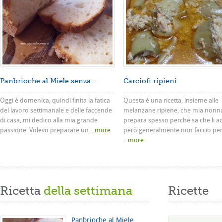
Panbrioche al Miele senza...
Carciofi ripieni
Oggi è domenica, quindi finita la fatica
Questa è una ricetta, insieme alle
del lavoro settimanale e delle faccende
melanzane ripiene, che mia nonn
di casa, mi dedico alla mia grande
prepara spesso perché sa che li a
passione. Volevo preparare un
...more
però generalmente non faccio pe
...more
Ricetta
della settimana
Ricette
Panbrioche al Miele