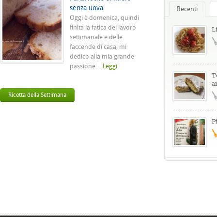
senza uova
Recenti
Oggi è domenica, quindi
finita la fatica del lavoro
L
settimanale e delle
faccende di casa, mi
dedico alla mia grande
passione....
Leggi
T
a
Ricetta della Settimana
P