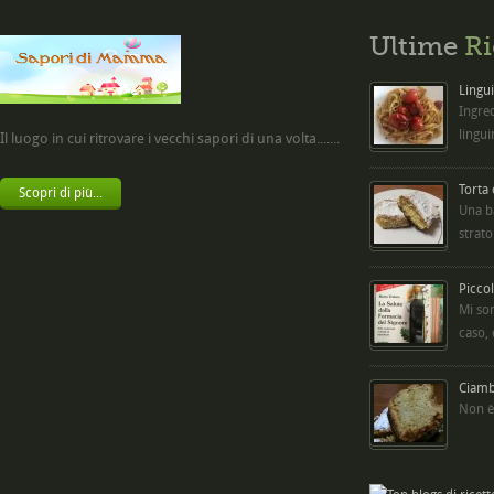
Ultime
Ri
Lingui
Ingred
lingui
Il luogo in cui ritrovare i vecchi sapori di una volta.......
Torta
Scopri di più...
Una b
strato
Picco
Mi so
caso,
Ciambe
Non è 