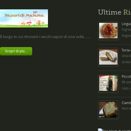
Ultime
Ri
Lingui
Ingred
lingui
Il luogo in cui ritrovare i vecchi sapori di una volta.......
Torta
Scopri di più...
Una b
strato
Picco
Mi so
caso,
Ciambe
Non è 