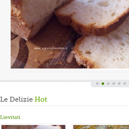
uova
Valutazione media:
(0 / 5)
Oggi è domenica, quindi finita la fatica del lavoro settimanale
e delle faccende di casa, mi dedico alla mia grande passione.
Volevo preparare un panbrioche salutare per la ...
Gusta...
Le Delizie
Hot
Lievitati