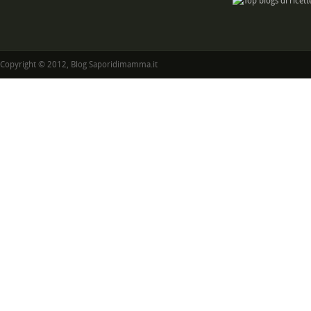
Copyright © 2012, Blog Saporidimamma.it