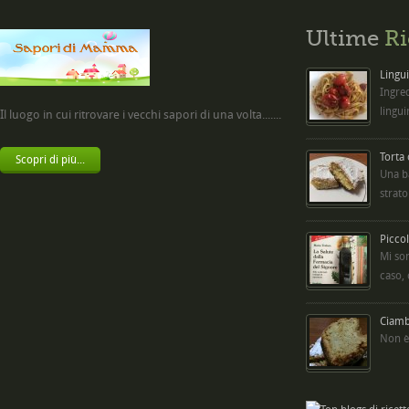
Ultime
Ri
Lingui
Ingred
lingui
Il luogo in cui ritrovare i vecchi sapori di una volta.......
Torta
Scopri di più...
Una b
strato
Picco
Mi so
caso,
Ciambe
Non è 