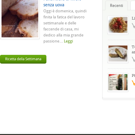
senza uova
Recenti
Oggi è domenica, quindi
finita la fatica del lavoro
L
settimanale e delle
faccende di casa, mi
dedico alla mia grande
passione....
Leggi
T
a
Ricetta della Settimana
P