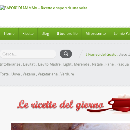
Home
Ricette
Blog
Il tuo profilo
Mi presento
Le mie Pa
I Pianeti del Gusto:
Biscott
Intolleranze
,
Lievitati
,
Lievito Madre
,
Light
,
Merende
,
Natale
,
Pane
,
Pasqua
Torte
,
Uova
,
Vegana
,
Vegetariana
,
Verdure
Panbrioche al Miele senza