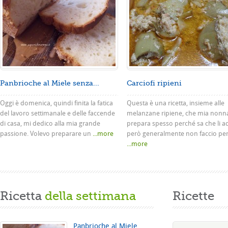
Panbrioche al Miele senza...
Carciofi ripieni
Oggi è domenica, quindi finita la fatica
Questa è una ricetta, insieme alle
del lavoro settimanale e delle faccende
melanzane ripiene, che mia nonn
di casa, mi dedico alla mia grande
prepara spesso perché sa che li a
passione. Volevo preparare un
...more
però generalmente non faccio pe
...more
Ricetta
della settimana
Ricette
Panbrioche al Miele