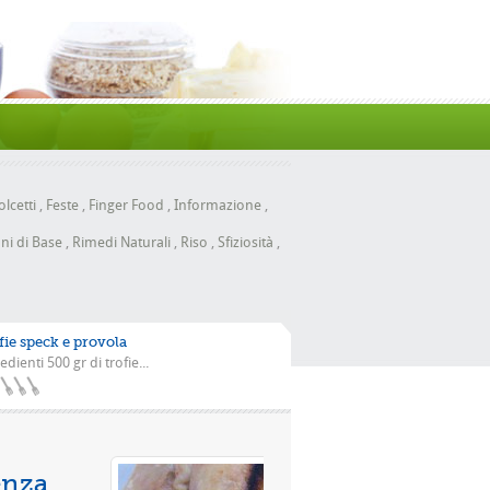
lcetti
,
Feste
,
Finger Food
,
Informazione
,
ni di Base
,
Rimedi Naturali
,
Riso
,
Sfiziosità
,
fie speck e provola
edienti 500 gr di trofie...
n la scarola