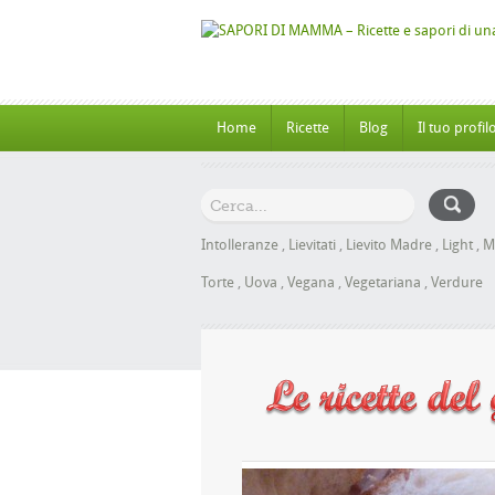
Home
Ricette
Blog
Il tuo profil
Intolleranze
,
Lievitati
,
Lievito Madre
,
Light
,
M
Torte
,
Uova
,
Vegana
,
Vegetariana
,
Verdure
he al Miele senza