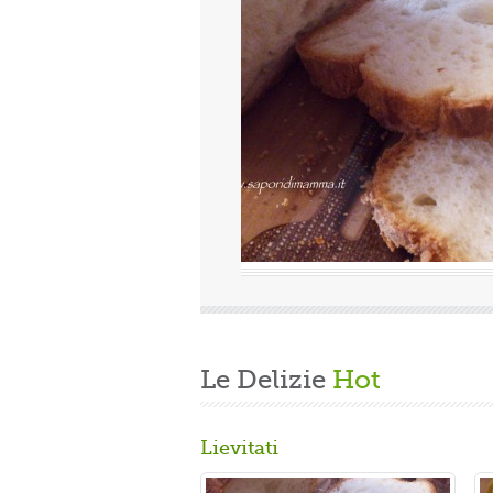
Valutazione media:
(0 / 5)
indi finita la fatica del lavoro settimanale
i casa, mi dedico alla mia grande passione.
n panbrioche salutare per la ...
Le Delizie
Hot
Lievitati