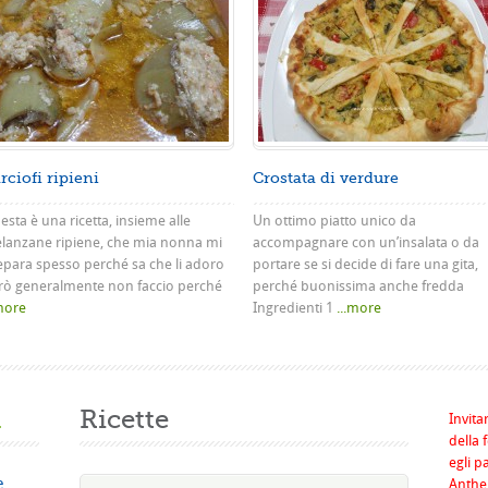
rciofi ripieni
Crostata di verdure
sta è una ricetta, insieme alle
Un ottimo piatto unico da
lanzane ripiene, che mia nonna mi
accompagnare con un’insalata o da
epara spesso perché sa che li adoro
portare se si decide di fare una gita,
rò generalmente non faccio perché
perché buonissima anche fredda
.more
Ingredienti 1
...more
a
Ricette
Invita
della 
egli p
e
Anthel