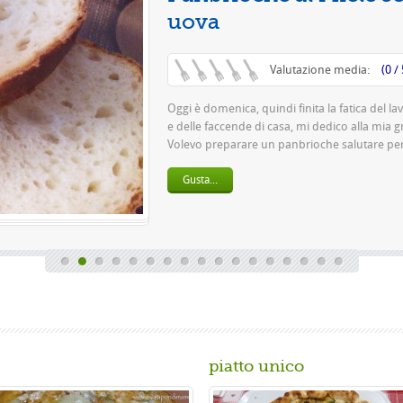
Questa è una pi
pasta 500 g di fa
birra o 150 gr. di 
Gusta...
piatto unico