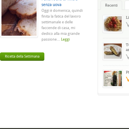
senza uova
Recenti
Oggi è domenica, quindi
finita la fatica del lavoro
L
settimanale e delle
faccende di casa, mi
dedico alla mia grande
passione....
Leggi
T
a
Ricetta della Settimana
P