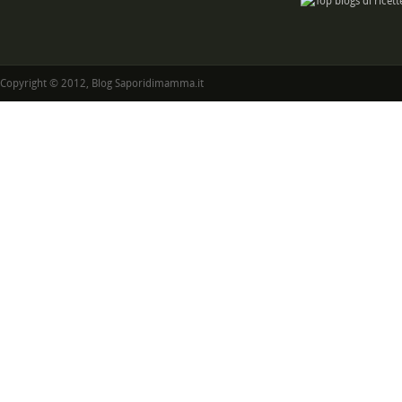
Copyright © 2012, Blog Saporidimamma.it