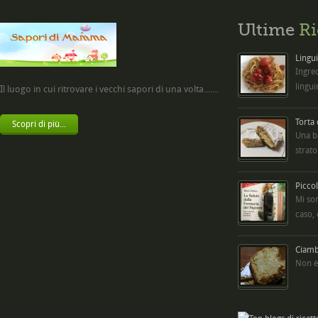
Ultime
Ri
Lingui
Ingred
lingui
Il luogo in cui ritrovare i vecchi sapori di una volta.......
Torta
Scopri di più...
Una b
strato
Picco
Mi so
caso,
Ciambe
Non è 