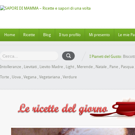
Home
Ricette
Blog
Il tuo profilo
Mi presento
Le mie Pa
I Pianeti del Gusto:
Biscott
Intolleranze
,
Lievitati
,
Lievito Madre
,
Light
,
Merende
,
Natale
,
Pane
,
Pasqua
Torte
,
Uova
,
Vegana
,
Vegetariana
,
Verdure
oche al Miele senza