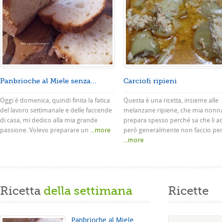
Panbrioche al Miele senza...
Carciofi ripieni
Oggi è domenica, quindi finita la fatica
Questa è una ricetta, insieme alle
del lavoro settimanale e delle faccende
melanzane ripiene, che mia nonn
di casa, mi dedico alla mia grande
prepara spesso perché sa che li a
passione. Volevo preparare un
...more
però generalmente non faccio pe
...more
Ricetta
della settimana
Ricette
Panbrioche al Miele