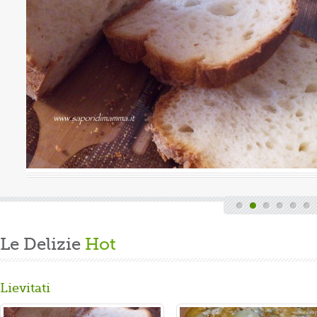
Valutazione media:
(0 / 5)
a, quindi finita la fatica del lavoro settimanale
nde di casa, mi dedico alla mia grande passione.
are un panbrioche salutare per la ...
Le Delizie
Hot
Lievitati