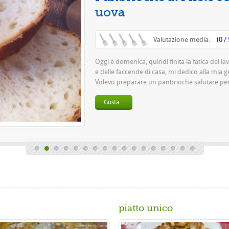
Questa è una piz
pasta 500 g di far
birra o 150 gr. di .
Gusta...
piatto unico