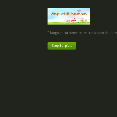
Il luogo in cui ritrovare i vecchi sapori di una vol
Scopri di più...