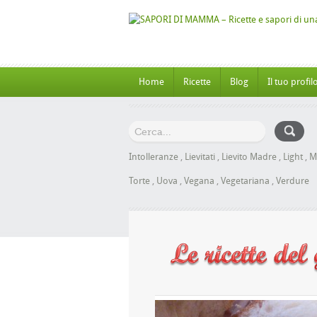
Home
Ricette
Blog
Il tuo profil
Intolleranze
,
Lievitati
,
Lievito Madre
,
Light
,
M
Torte
,
Uova
,
Vegana
,
Vegetariana
,
Verdure
e al Miele senza