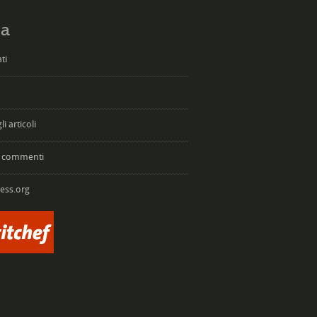
a
ti
i articoli
 commenti
ess.org