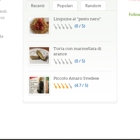
Recenti
Popolari
Random
indi
Follow
oro
Linguine al “pesto nero”
(0 / 5)
de
Torta con marmellata di
arance
(0 / 5)
Piccolo Amaro Svedese
(4.7 / 5)