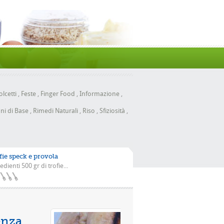
lcetti
,
Feste
,
Finger Food
,
Informazione
,
ni di Base
,
Rimedi Naturali
,
Riso
,
Sfiziosità
,
fie speck e provola
edienti 500 gr di trofie...
n la scarola