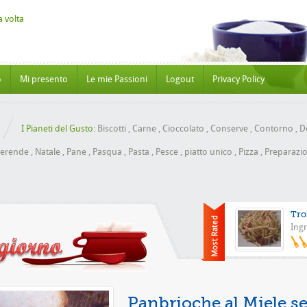
o
Mi presento
Le mie Passioni
Logout
Privacy Policy
I Pianeti del Gusto:
Biscotti
,
Carne
,
Cioccolato
,
Conserve
,
Contorno
,
Do
erende
,
Natale
,
Pane
,
Pasqua
,
Pasta
,
Pesce
,
piatto unico
,
Pizza
,
Preparazio
Tro
Ingr
Pizza co