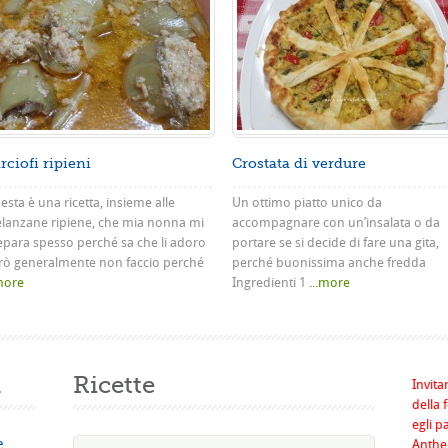
rciofi ripieni
Crostata di verdure
sta è una ricetta, insieme alle
Un ottimo piatto unico da
lanzane ripiene, che mia nonna mi
accompagnare con un’insalata o da
epara spesso perché sa che li adoro
portare se si decide di fare una gita,
rò generalmente non faccio perché
perché buonissima anche fredda
.more
Ingredienti 1
...more
a
Ricette
Invita
della 
egli p
e
Anthel