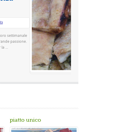
Valutazione media:
(0 / 5)
za famosissima a Napoli Ingredienti Per la
ina rimacinata a pietra 0 10 g di lievito di
..
piatto unico