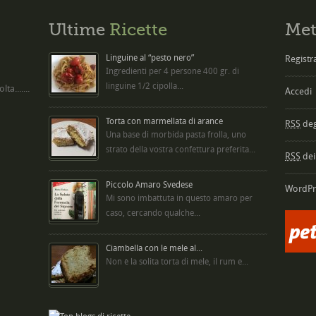
Ultime
Ricette
Met
Linguine al “pesto nero”
Registra
Ingredienti per 4 persone 400 gr. di
linguine 1/2 cipolla...
ta.......
Accedi
Torta con marmellata di arance
RSS
degl
Una base di morbida pasta frolla, uno
strato della vostra confettura preferita...
RSS
dei
Piccolo Amaro Svedese
WordPr
Mi sono imbattuta in questo amaro per
caso, cercando qualche...
Ciambella con le mele al...
Non è la solita torta di mele, il rum e...