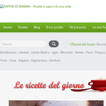
Home
Ricette
Blog
Il tuo profilo
Mi presento
Le mie Pa
I Pianeti del Gusto:
Biscott
Intolleranze
,
Lievitati
,
Lievito Madre
,
Light
,
Merende
,
Natale
,
Pane
,
Pasqua
Torte
,
Uova
,
Vegana
,
Vegetariana
,
Verdure
 al Miele senza