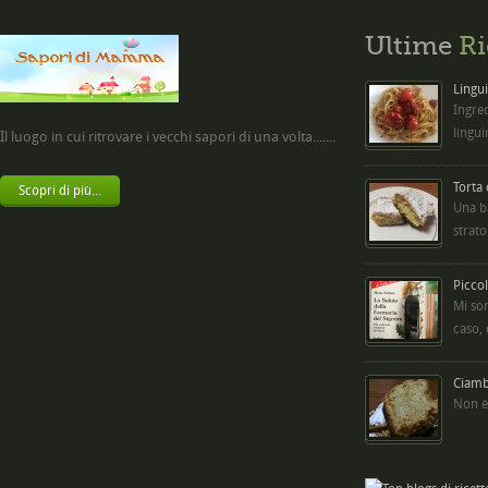
Ultime
Ri
Lingui
Ingred
lingui
Il luogo in cui ritrovare i vecchi sapori di una volta.......
Torta
Scopri di più...
Una b
strato
Picco
Mi so
caso,
Ciambe
Non è 