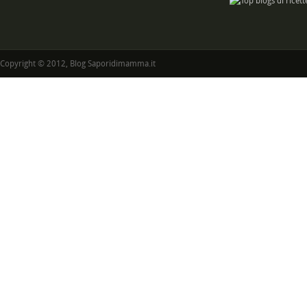
Copyright © 2012, Blog Saporidimamma.it