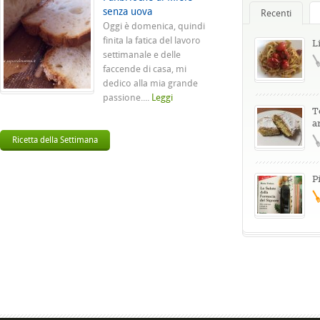
senza uova
Recenti
Oggi è domenica, quindi
finita la fatica del lavoro
L
settimanale e delle
faccende di casa, mi
dedico alla mia grande
passione....
Leggi
T
a
Ricetta della Settimana
P