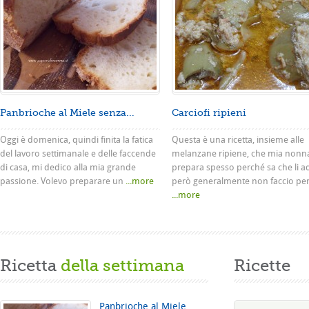
Panbrioche al Miele senza...
Carciofi ripieni
Oggi è domenica, quindi finita la fatica
Questa è una ricetta, insieme alle
del lavoro settimanale e delle faccende
melanzane ripiene, che mia nonn
di casa, mi dedico alla mia grande
prepara spesso perché sa che li a
passione. Volevo preparare un
...more
però generalmente non faccio pe
...more
Ricetta
della settimana
Ricette
Panbrioche al Miele