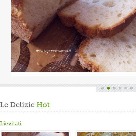
uova
Valutazione media:
(0 / 5)
Oggi è domenica, quindi finita la fatica del lavoro settimanale
e delle faccende di casa, mi dedico alla mia grande passione.
Volevo preparare un panbrioche salutare per la ...
Gusta...
Le Delizie
Hot
Lievitati