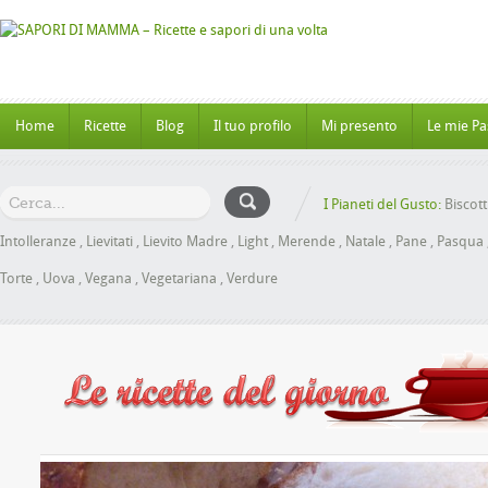
Home
Ricette
Blog
Il tuo profilo
Mi presento
Le mie Pa
I Pianeti del Gusto:
Biscott
Intolleranze
,
Lievitati
,
Lievito Madre
,
Light
,
Merende
,
Natale
,
Pane
,
Pasqua
Torte
,
Uova
,
Vegana
,
Vegetariana
,
Verdure
Panbrioche al Miele senza