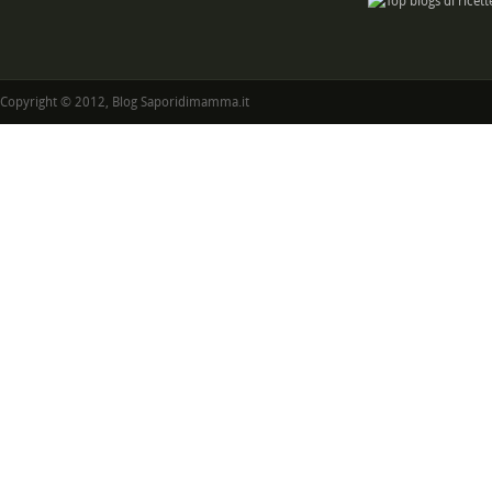
Copyright © 2012, Blog Saporidimamma.it