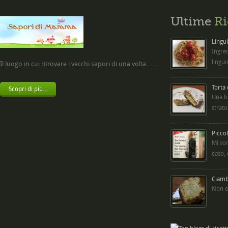
Ultime
Ri
Lingui
Ingred
lingui
Il luogo in cui ritrovare i vecchi sapori di una volta.......
Torta
Scopri di più...
Una b
strato
Picco
Mi so
caso,
Ciambe
Non è 