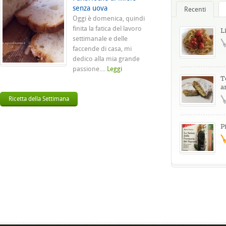
senza uova
Recenti
Oggi è domenica, quindi
finita la fatica del lavoro
L
settimanale e delle
faccende di casa, mi
dedico alla mia grande
passione....
Leggi
T
a
Ricetta della Settimana
P