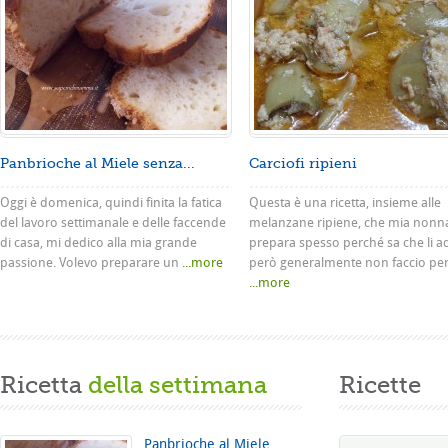
Panbrioche al Miele senza...
Carciofi ripieni
Oggi è domenica, quindi finita la fatica
Questa è una ricetta, insieme alle
del lavoro settimanale e delle faccende
melanzane ripiene, che mia nonn
di casa, mi dedico alla mia grande
prepara spesso perché sa che li a
passione. Volevo preparare un
...more
però generalmente non faccio pe
...more
Ricetta
della settimana
Ricette
Panbrioche al Miele