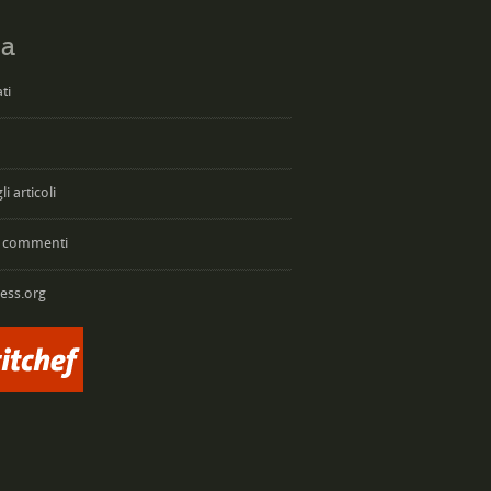
a
ti
i articoli
 commenti
ess.org