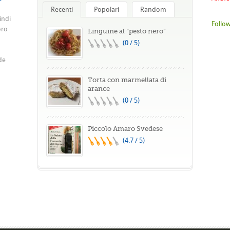
Recenti
Popolari
Random
indi
Follow
oro
Linguine al “pesto nero”
(0 / 5)
de
Torta con marmellata di
arance
(0 / 5)
Piccolo Amaro Svedese
(4.7 / 5)