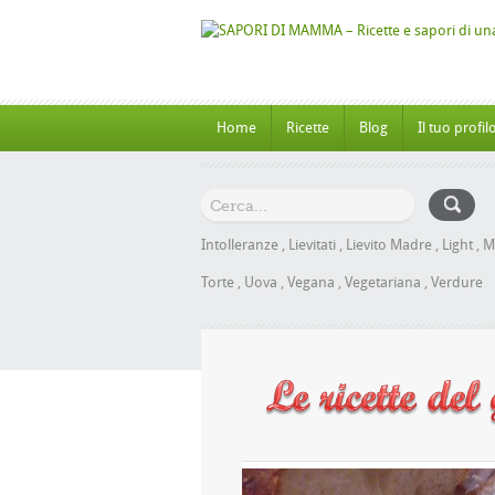
Home
Ricette
Blog
Il tuo profil
Intolleranze
,
Lievitati
,
Lievito Madre
,
Light
,
M
Torte
,
Uova
,
Vegana
,
Vegetariana
,
Verdure
anbrioche al Miele senza