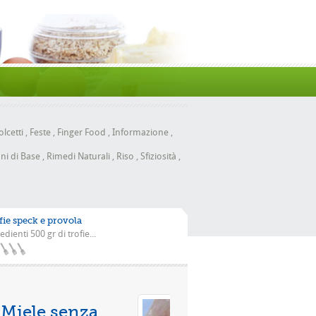
lcetti
,
Feste
,
Finger Food
,
Informazione
,
ni di Base
,
Rimedi Naturali
,
Riso
,
Sfiziosità
,
fie speck e provola
edienti 500 gr di trofie...
Pizza con la scarola