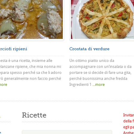
rciofi ripieni
Crostata di verdure
sta è una ricetta, insieme alle
Un ottimo piatto unico da
lanzane ripiene, che mia nonna mi
accompagnare con un’insalata o da
epara spesso perché sa che li adoro
portare se si decide di fare una gita,
rò generalmente non faccio perché
perché buonissima anche fredda
.more
Ingredienti 1
...more
a
Ricette
Invita
della 
egli p
e
Anthel