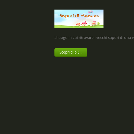
Il luogo in cui ritrovare i vecchi sapori di una vol
Scopri di più...