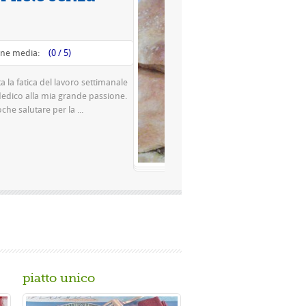
Valutazione media:
(0 / 5)
Questa è una pizza famosissima a Napoli Ingredienti Per la
pasta 500 g di farina rimacinata a pietra 0 10 g di lievito di
birra o 150 gr. di ...
Gusta...
piatto unico