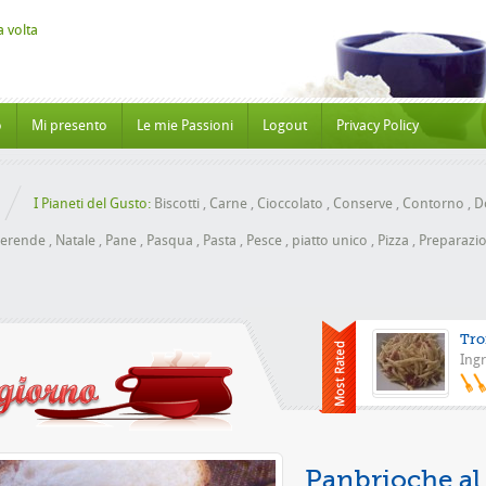
o
Mi presento
Le mie Passioni
Logout
Privacy Policy
I Pianeti del Gusto:
Biscotti
,
Carne
,
Cioccolato
,
Conserve
,
Contorno
,
Do
erende
,
Natale
,
Pane
,
Pasqua
,
Pasta
,
Pesce
,
piatto unico
,
Pizza
,
Preparazio
Tro
Ingr