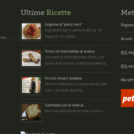
Ultime
Ricette
Met
Linguine al “pesto nero”
Registra
Ingredienti per 4 persone 400 gr. di
linguine 1/2 cipolla...
ta.......
Accedi
Torta con marmellata di arance
RSS
degl
Una base di morbida pasta frolla, uno
strato della vostra confettura preferita...
RSS
dei
Piccolo Amaro Svedese
WordPr
Mi sono imbattuta in questo amaro per
caso, cercando qualche...
Ciambella con le mele al...
Non è la solita torta di mele, il rum e...