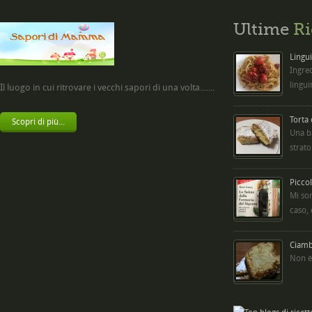
Ultime
Ri
Lingui
Ingred
lingui
Il luogo in cui ritrovare i vecchi sapori di una volta.......
Torta
Scopri di più...
Una b
strato
Picco
Mi so
caso,
Ciambe
Non è 