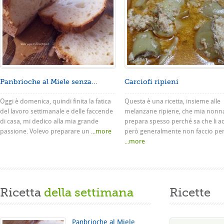
Panbrioche al Miele senza...
Carciofi ripieni
Oggi è domenica, quindi finita la fatica
Questa è una ricetta, insieme alle
del lavoro settimanale e delle faccende
melanzane ripiene, che mia nonn
di casa, mi dedico alla mia grande
prepara spesso perché sa che li a
passione. Volevo preparare un
...more
però generalmente non faccio pe
...more
Ricetta
della settimana
Ricette
Panbrioche al Miele