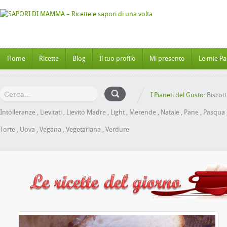
Home
Ricette
Blog
Il tuo profilo
Mi presento
Le mie Pa
I Pianeti del Gusto:
Biscott
Intolleranze
,
Lievitati
,
Lievito Madre
,
Light
,
Merende
,
Natale
,
Pane
,
Pasqua
Torte
,
Uova
,
Vegana
,
Vegetariana
,
Verdure
 Miele senza