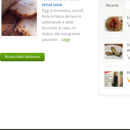
senza uova
Recenti
Oggi è domenica, quindi
finita la fatica del lavoro
L
settimanale e delle
faccende di casa, mi
dedico alla mia grande
passione....
Leggi
T
a
Ricetta della Settimana
P