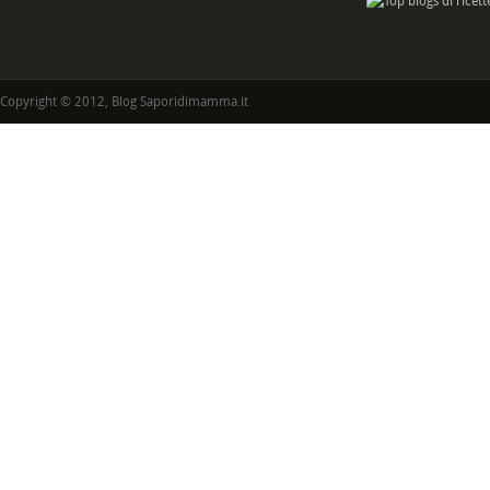
Copyright © 2012, Blog Saporidimamma.it