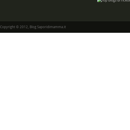
Copyright © 2012, Blog Saporidimamma.it