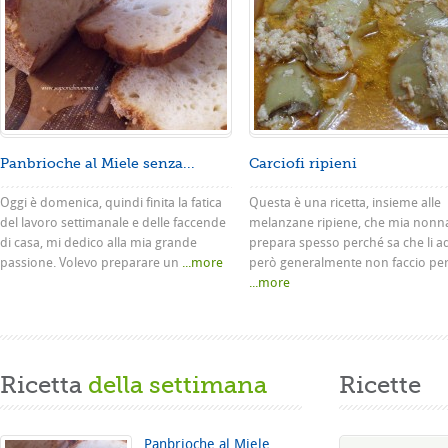
Panbrioche al Miele senza...
Carciofi ripieni
Oggi è domenica, quindi finita la fatica
Questa è una ricetta, insieme alle
del lavoro settimanale e delle faccende
melanzane ripiene, che mia nonn
di casa, mi dedico alla mia grande
prepara spesso perché sa che li a
passione. Volevo preparare un
...more
però generalmente non faccio pe
...more
Ricetta
della settimana
Ricette
Panbrioche al Miele