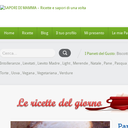
Home
Ricette
Blog
Il tuo profilo
Mi presento
Le mie Pa
I Pianeti del Gusto:
Biscott
Intolleranze
,
Lievitati
,
Lievito Madre
,
Light
,
Merende
,
Natale
,
Pane
,
Pasqua
Torte
,
Uova
,
Vegana
,
Vegetariana
,
Verdure
Miele senza