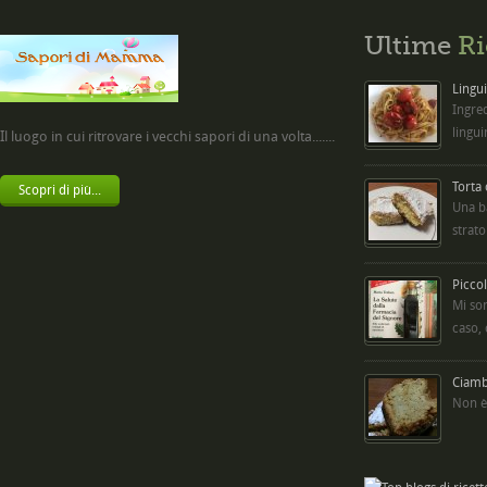
Ultime
Ri
Lingui
Ingred
lingui
Il luogo in cui ritrovare i vecchi sapori di una volta.......
Torta
Scopri di più...
Una b
strato
Picco
Mi so
caso,
Ciambe
Non è 