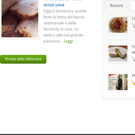
senza uova
Recenti
Oggi è domenica, quindi
finita la fatica del lavoro
L
settimanale e delle
faccende di casa, mi
dedico alla mia grande
passione....
Leggi
T
a
Ricetta della Settimana
P