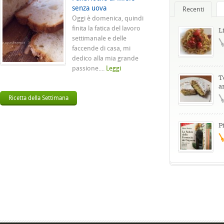
senza uova
Recenti
Oggi è domenica, quindi
finita la fatica del lavoro
L
settimanale e delle
faccende di casa, mi
dedico alla mia grande
passione....
Leggi
T
a
Ricetta della Settimana
P