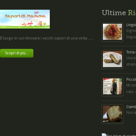
Ultime
Ri
Lingui
Ingred
lingui
Il luogo in cui ritrovare i vecchi sapori di una volta.......
Torta
Scopri di più...
Una b
strato
Picco
Mi so
caso,
Ciambe
Non è 