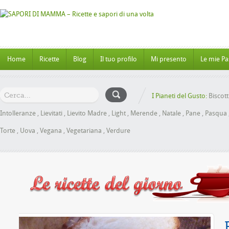
Home
Ricette
Blog
Il tuo profilo
Mi presento
Le mie Pa
I Pianeti del Gusto:
Biscott
Intolleranze
,
Lievitati
,
Lievito Madre
,
Light
,
Merende
,
Natale
,
Pane
,
Pasqua
Torte
,
Uova
,
Vegana
,
Vegetariana
,
Verdure
l Miele senza