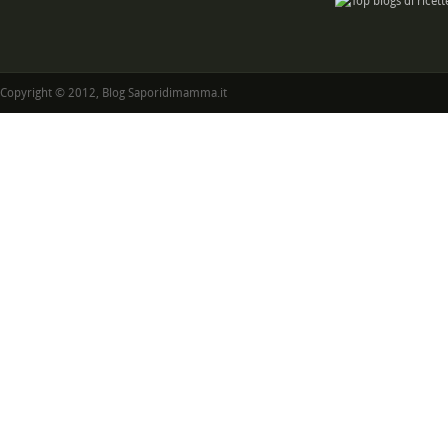
Copyright © 2012, Blog Saporidimamma.it