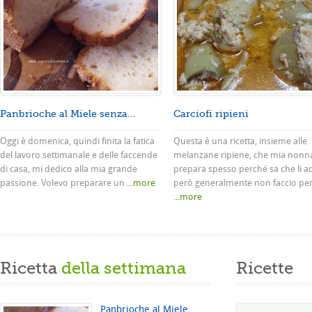
Panbrioche al Miele senza...
Carciofi ripieni
Oggi è domenica, quindi finita la fatica
Questa è una ricetta, insieme alle
del lavoro settimanale e delle faccende
melanzane ripiene, che mia nonn
di casa, mi dedico alla mia grande
prepara spesso perché sa che li a
passione. Volevo preparare un
...more
però generalmente non faccio pe
...more
Ricetta
della settimana
Ricette
Panbrioche al Miele