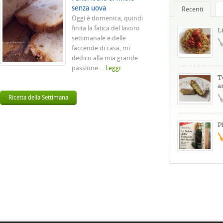
senza uova
Recenti
Oggi è domenica, quindi
finita la fatica del lavoro
L
settimanale e delle
faccende di casa, mi
dedico alla mia grande
passione....
Leggi
T
a
Ricetta della Settimana
P