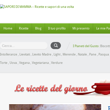
Home
Ricette
Blog
Il tuo profilo
Mi presento
Le mie Pa
I Pianeti del Gusto:
Biscott
Intolleranze
,
Lievitati
,
Lievito Madre
,
Light
,
Merende
,
Natale
,
Pane
,
Pasqua
Torte
,
Uova
,
Vegana
,
Vegetariana
,
Verdure
l Miele senza