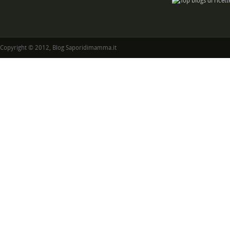
Copyright © 2012, Blog Saporidimamma.it