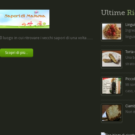
Ultime
Ri
Lingui
Ingred
lingui
Il luogo in cui ritrovare i vecchi sapori di una volta.......
Torta
Scopri di più...
Una b
strato
Picco
Mi so
caso,
Ciambe
Non è 