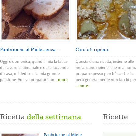
Panbrioche al Miele senza...
Carciofi ripieni
Oggi è domenica, quindi finita la fatica
Questa è una ricetta, insieme alle
del lavoro settimanale e delle faccende
melanzane ripiene, che mia nonn
di casa, mi dedico alla mia grande
prepara spesso perché sa che li a
passione. Volevo preparare un
...more
però generalmente non faccio pe
...more
Ricetta
della settimana
Ricette
Panbrioche al Miele