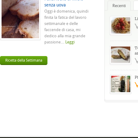
senza uova
Recenti
Oggi è domenica, quindi
finita la fatica del lavoro
L
settimanale e delle
faccende di casa, mi
dedico alla mia grande
passione....
Leggi
T
a
Ricetta della Settimana
P