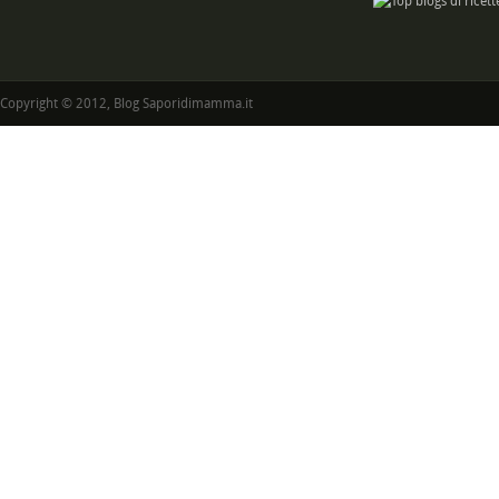
Copyright © 2012, Blog Saporidimamma.it