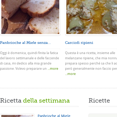
Panbrioche al Miele senza...
Carciofi ripieni
Oggi è domenica, quindi finita la fatica
Questa è una ricetta, insieme alle
del lavoro settimanale e delle faccende
melanzane ripiene, che mia nonn
di casa, mi dedico alla mia grande
prepara spesso perché sa che li a
passione. Volevo preparare un
...more
però generalmente non faccio pe
...more
Ricetta
della settimana
Ricette
Panbrioche al Miele