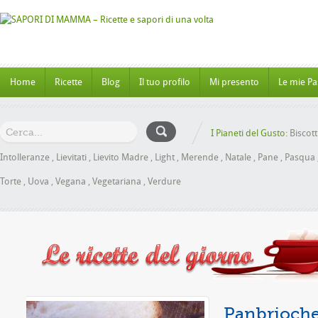
Home
Ricette
Blog
Il tuo profilo
Mi presento
Le mie Pa
I Pianeti del Gusto:
Biscott
Intolleranze
,
Lievitati
,
Lievito Madre
,
Light
,
Merende
,
Natale
,
Pane
,
Pasqua
Torte
,
Uova
,
Vegana
,
Vegetariana
,
Verdure
 senza