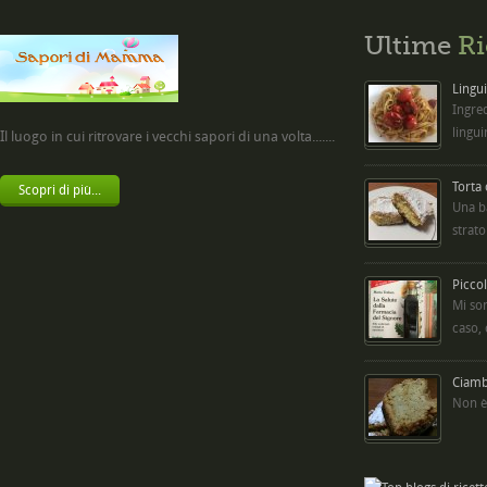
Ultime
Ri
Lingui
Ingred
lingui
Il luogo in cui ritrovare i vecchi sapori di una volta.......
Torta
Scopri di più...
Una b
strato
Picco
Mi so
caso,
Ciambe
Non è 