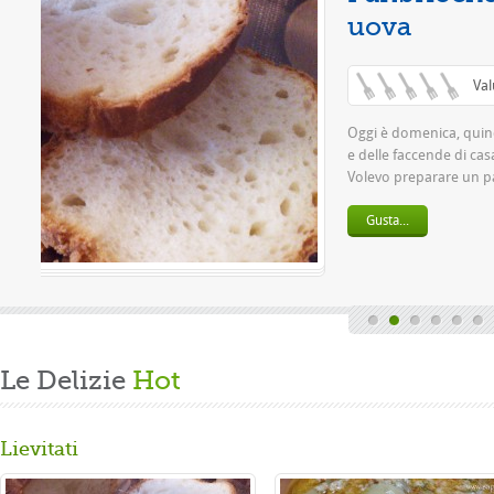
(0 / 5)
del lavoro settimanale
 mia grande passione.
per la ...
Le Delizie
Hot
Lievitati