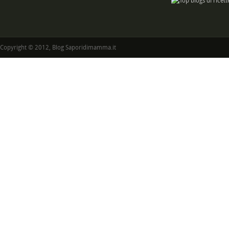
Copyright © 2012, Blog Saporidimamma.it