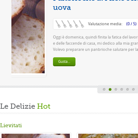
ro settimanale
ande passione.
..
Le Delizie
Hot
Lievitati