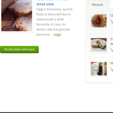
senza uova
Recenti
Oggi è domenica, quindi
finita la fatica del lavoro
L
settimanale e delle
faccende di casa, mi
dedico alla mia grande
passione....
Leggi
T
a
Ricetta della Settimana
P