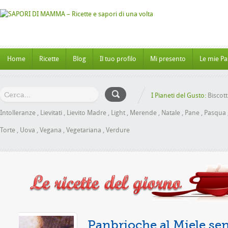
Home
Ricette
Blog
Il tuo profilo
Mi presento
Le mie Pa
I Pianeti del Gusto:
Biscott
Intolleranze
,
Lievitati
,
Lievito Madre
,
Light
,
Merende
,
Natale
,
Pane
,
Pasqua
Torte
,
Uova
,
Vegana
,
Vegetariana
,
Verdure
nza