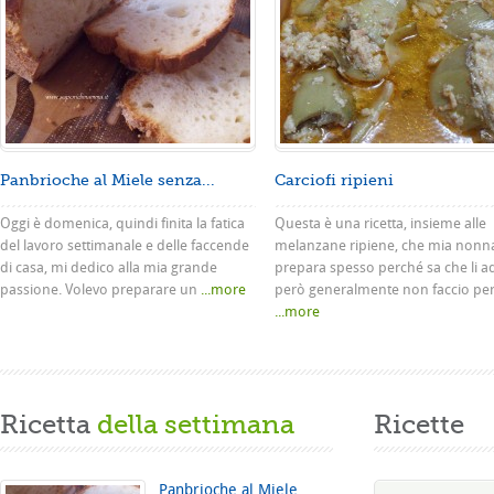
Panbrioche al Miele senza...
Carciofi ripieni
Oggi è domenica, quindi finita la fatica
Questa è una ricetta, insieme alle
del lavoro settimanale e delle faccende
melanzane ripiene, che mia nonn
di casa, mi dedico alla mia grande
prepara spesso perché sa che li a
passione. Volevo preparare un
...more
però generalmente non faccio pe
...more
Ricetta
della settimana
Ricette
Panbrioche al Miele