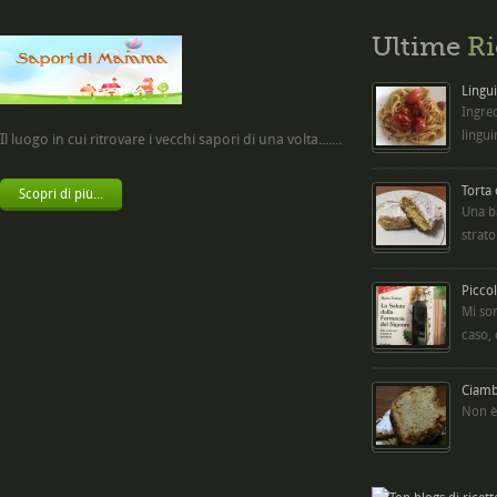
Ultime
Ri
Lingui
Ingred
lingui
Il luogo in cui ritrovare i vecchi sapori di una volta.......
Torta
Scopri di più...
Una b
strato
Picco
Mi so
caso,
Ciambe
Non è 