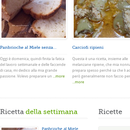
Panbrioche al Miele senza...
Carciofi ripieni
Oggi è domenica, quindi finita la fatica
Questa è una ricetta, insieme alle
del lavoro settimanale e delle faccende
melanzane ripiene, che mia nonn
di casa, mi dedico alla mia grande
prepara spesso perché sa che li a
passione. Volevo preparare un
...more
però generalmente non faccio pe
...more
Ricetta
della settimana
Ricette
Panbrioche al Miele