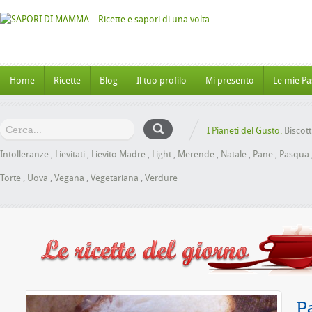
Home
Ricette
Blog
Il tuo profilo
Mi presento
Le mie Pa
I Pianeti del Gusto:
Biscott
Intolleranze
,
Lievitati
,
Lievito Madre
,
Light
,
Merende
,
Natale
,
Pane
,
Pasqua
Torte
,
Uova
,
Vegana
,
Vegetariana
,
Verdure
iele senza