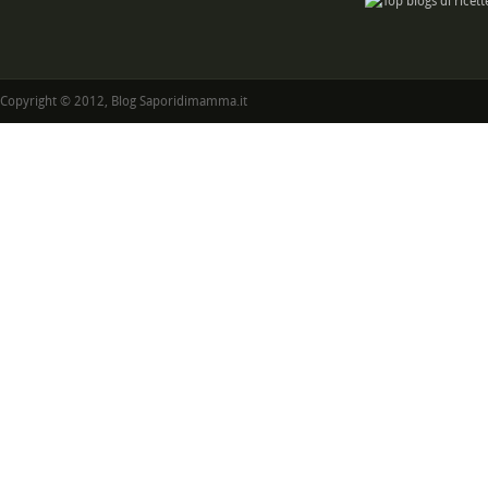
Copyright © 2012, Blog Saporidimamma.it