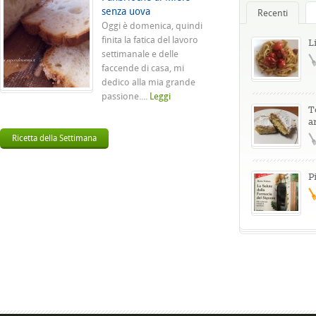
senza uova
Recenti
Oggi è domenica, quindi
finita la fatica del lavoro
L
settimanale e delle
faccende di casa, mi
dedico alla mia grande
passione....
Leggi
T
a
Ricetta della Settimana
P