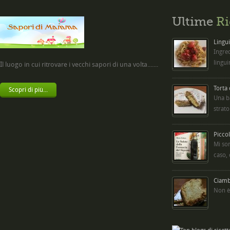
Ultime
Ri
Lingui
Ingred
lingui
Il luogo in cui ritrovare i vecchi sapori di una volta.......
Torta
Scopri di più...
Una b
strato
Picco
Mi so
caso,
Ciambe
Non è 