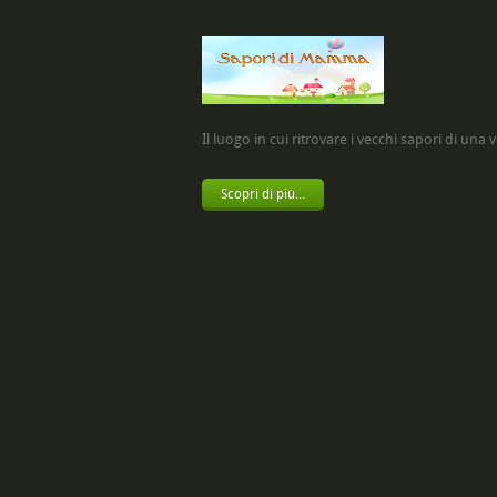
Il luogo in cui ritrovare i vecchi sapori di una vol
Scopri di più...