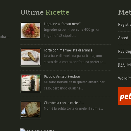
Ultime
Ricette
Met
Linguine al “pesto nero”
Registra
Ingredienti per 4 persone 400 gr. di
linguine 1/2 cipolla...
ta.......
Accedi
Torta con marmellata di arance
RSS
degl
Una base di morbida pasta frolla, uno
strato della vostra confettura preferita...
RSS
dei
Piccolo Amaro Svedese
WordPr
Mi sono imbattuta in questo amaro per
caso, cercando qualche...
Ciambella con le mele al...
Non è la solita torta di mele, il rum e...