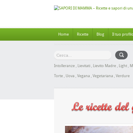
Home
Ricette
Blog
Il tuo profil
Intolleranze
,
Lievitati
,
Lievito Madre
,
Light
,
M
Torte
,
Uova
,
Vegana
,
Vegetariana
,
Verdure
al Miele senza