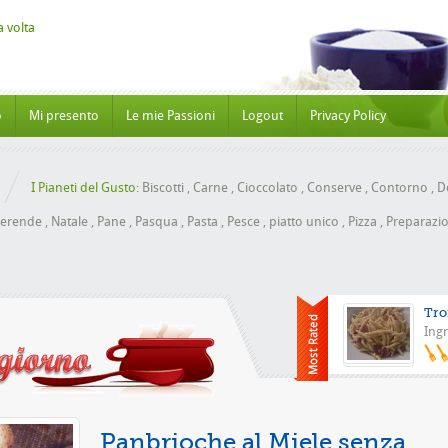
o
Mi presento
Le mie Passioni
Logout
Privacy Policy
I Pianeti del Gusto:
Biscotti
,
Carne
,
Cioccolato
,
Conserve
,
Contorno
,
Do
erende
,
Natale
,
Pane
,
Pasqua
,
Pasta
,
Pesce
,
piatto unico
,
Pizza
,
Preparazio
Tro
Ingr
Pizza con 