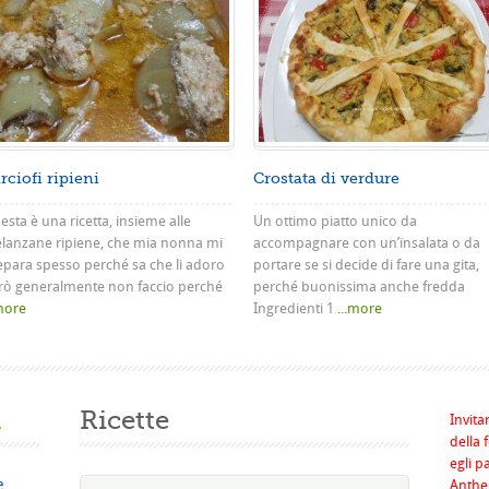
rciofi ripieni
Crostata di verdure
sta è una ricetta, insieme alle
Un ottimo piatto unico da
lanzane ripiene, che mia nonna mi
accompagnare con un’insalata o da
epara spesso perché sa che li adoro
portare se si decide di fare una gita,
rò generalmente non faccio perché
perché buonissima anche fredda
.more
Ingredienti 1
...more
a
Ricette
Invita
della 
egli p
e
Anthel