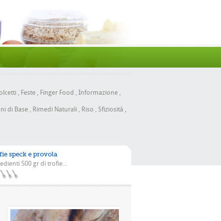
lcetti
,
Feste
,
Finger Food
,
Informazione
,
ni di Base
,
Rimedi Naturali
,
Riso
,
Sfiziosità
,
fie speck e provola
edienti 500 gr di trofie...
la scarola