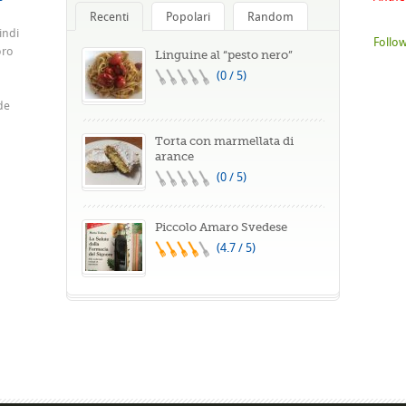
Recenti
Popolari
Random
indi
Follow
oro
Linguine al “pesto nero”
(0 / 5)
de
Torta con marmellata di
arance
(0 / 5)
Piccolo Amaro Svedese
(4.7 / 5)