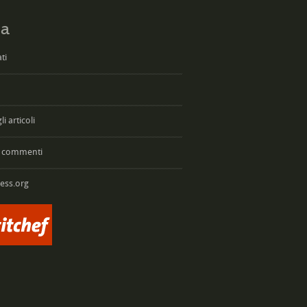
a
ti
i articoli
 commenti
ess.org