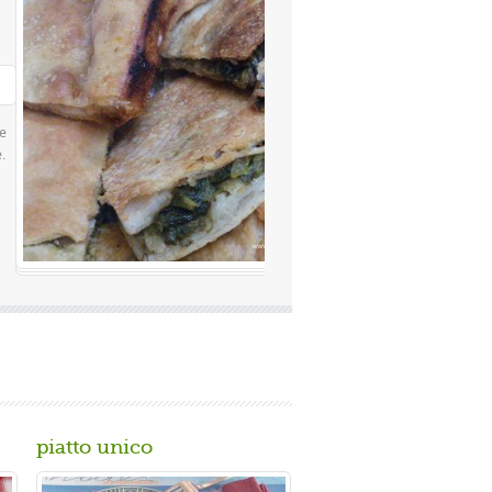
Valutazione media:
(0 / 5)
amosissima a Napoli Ingredienti Per la
rimacinata a pietra 0 10 g di lievito di
piatto unico