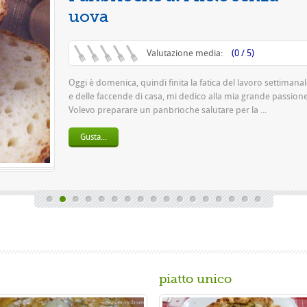
Questa è una pizza f
pasta 500 g di farina 
birra o 150 gr. di ...
Gusta...
piatto unico