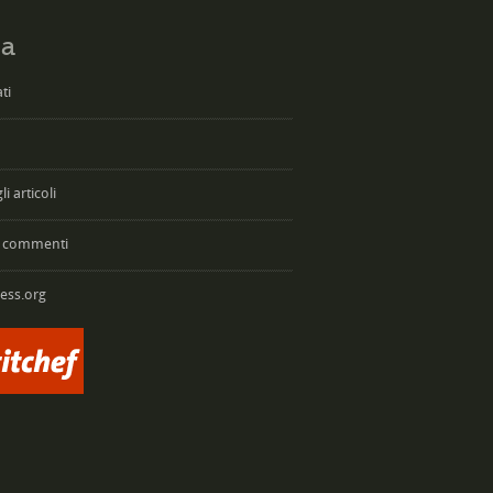
a
ti
i articoli
 commenti
ess.org