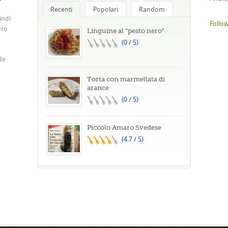
Recenti
Popolari
Random
indi
Follow
oro
Linguine al “pesto nero”
(0 / 5)
de
Torta con marmellata di
arance
(0 / 5)
Piccolo Amaro Svedese
(4.7 / 5)