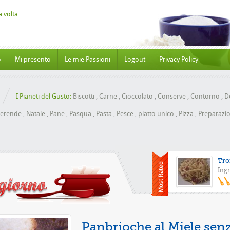
o
Mi presento
Le mie Passioni
Logout
Privacy Policy
I Pianeti del Gusto:
Biscotti
,
Carne
,
Cioccolato
,
Conserve
,
Contorno
,
Do
erende
,
Natale
,
Pane
,
Pasqua
,
Pasta
,
Pesce
,
piatto unico
,
Pizza
,
Preparazio
Tro
Ingr
Pizza co