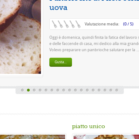
Questa è una piz
pasta 500 g di far
birra o 150 gr. di .
Gusta...
piatto unico