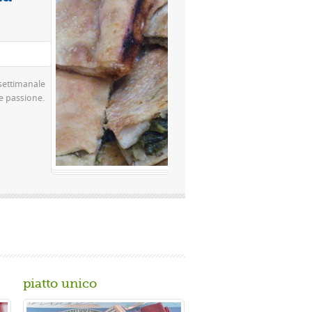
Valutazione media:
(0 / 5)
za famosissima a Napoli Ingredienti Per la
ina rimacinata a pietra 0 10 g di lievito di
..
piatto unico