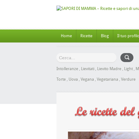
Home
Ricette
Blog
Il tuo profil
Intolleranze
,
Lievitati
,
Lievito Madre
,
Light
,
M
Torte
,
Uova
,
Vegana
,
Vegetariana
,
Verdure
e al Miele senza