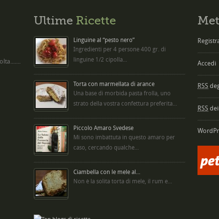
Ultime
Ricette
Met
Linguine al “pesto nero”
Registra
Ingredienti per 4 persone 400 gr. di
linguine 1/2 cipolla...
ta.......
Accedi
Torta con marmellata di arance
RSS
degl
Una base di morbida pasta frolla, uno
strato della vostra confettura preferita...
RSS
dei
Piccolo Amaro Svedese
WordPr
Mi sono imbattuta in questo amaro per
caso, cercando qualche...
Ciambella con le mele al...
Non è la solita torta di mele, il rum e...