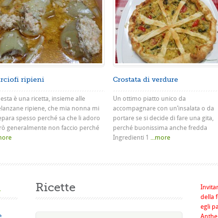
rciofi ripieni
Crostata di verdure
sta è una ricetta, insieme alle
Un ottimo piatto unico da
lanzane ripiene, che mia nonna mi
accompagnare con un’insalata o da
epara spesso perché sa che li adoro
portare se si decide di fare una gita,
rò generalmente non faccio perché
perché buonissima anche fredda
.more
Ingredienti 1
...more
a
Ricette
Invita
della 
egli p
e
Anthel