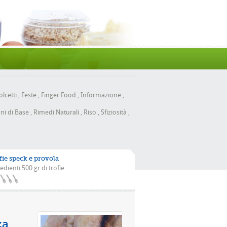
lcetti
,
Feste
,
Finger Food
,
Informazione
,
ni di Base
,
Rimedi Naturali
,
Riso
,
Sfiziosità
,
fie speck e provola
edienti 500 gr di trofie...
n la scarola