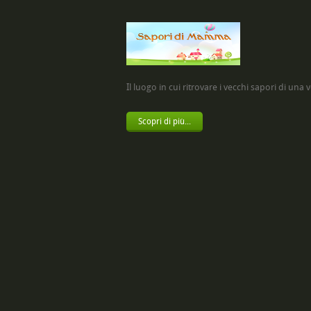
Il luogo in cui ritrovare i vecchi sapori di una vol
Scopri di più...