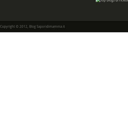
Copyright © 2012, Blog Saporidimamma.it