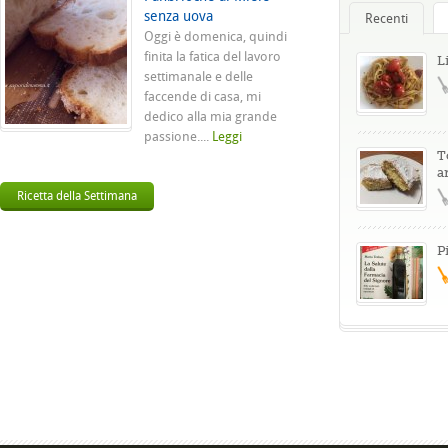
senza uova
Recenti
Oggi è domenica, quindi
finita la fatica del lavoro
L
settimanale e delle
faccende di casa, mi
dedico alla mia grande
passione....
Leggi
T
a
Ricetta della Settimana
P