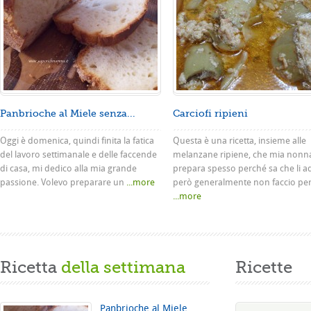
Panbrioche al Miele senza...
Carciofi ripieni
Oggi è domenica, quindi finita la fatica
Questa è una ricetta, insieme alle
del lavoro settimanale e delle faccende
melanzane ripiene, che mia nonn
di casa, mi dedico alla mia grande
prepara spesso perché sa che li a
passione. Volevo preparare un
...more
però generalmente non faccio pe
...more
Ricetta
della settimana
Ricette
Panbrioche al Miele