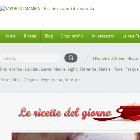
Home
Ricette
Blog
Il tuo profilo
Mi presento
Le mie Pa
I Pianeti del Gusto:
Biscott
Intolleranze
,
Lievitati
,
Lievito Madre
,
Light
,
Merende
,
Natale
,
Pane
,
Pasqua
Torte
,
Uova
,
Vegana
,
Vegetariana
,
Verdure
brioche al Miele senza