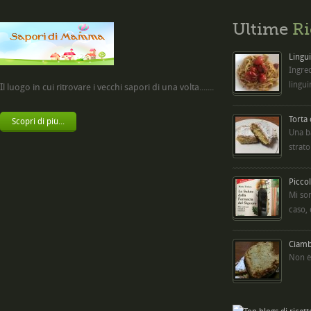
Ultime
Ri
Lingui
Ingred
lingui
Il luogo in cui ritrovare i vecchi sapori di una volta.......
Torta
Scopri di più...
Una b
strato
Picco
Mi so
caso,
Ciambe
Non è 