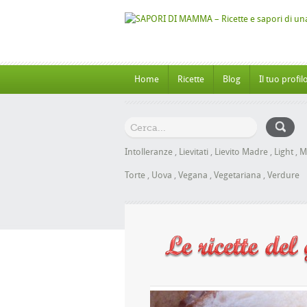
Home
Ricette
Blog
Il tuo profil
Intolleranze
,
Lievitati
,
Lievito Madre
,
Light
,
M
Torte
,
Uova
,
Vegana
,
Vegetariana
,
Verdure
 al Miele senza