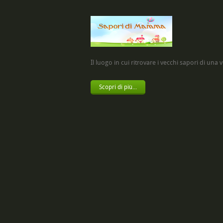
Il luogo in cui ritrovare i vecchi sapori di una vol
Scopri di più...