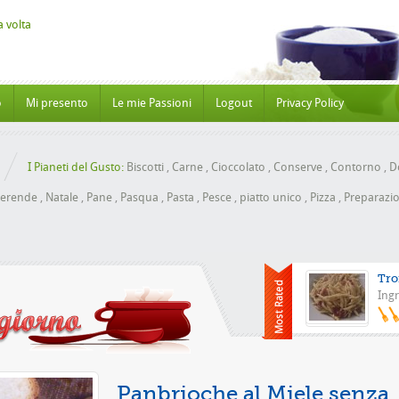
o
Mi presento
Le mie Passioni
Logout
Privacy Policy
I Pianeti del Gusto:
Biscotti
,
Carne
,
Cioccolato
,
Conserve
,
Contorno
,
Do
erende
,
Natale
,
Pane
,
Pasqua
,
Pasta
,
Pesce
,
piatto unico
,
Pizza
,
Preparazio
Tro
Ingr
Pizza con