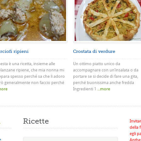
rciofi ripieni
Crostata di verdure
sta è una ricetta, insieme alle
Un ottimo piatto unico da
lanzane ripiene, che mia nonna mi
accompagnare con un’insalata o da
epara spesso perché sa che li adoro
portare se si decide di fare una gita,
rò generalmente non faccio perché
perché buonissima anche fredda
.more
Ingredienti 1
...more
a
Ricette
Invita
della 
egli p
e
Anthel