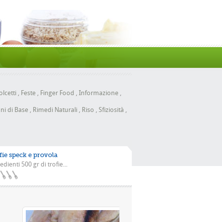
lcetti
,
Feste
,
Finger Food
,
Informazione
,
ni di Base
,
Rimedi Naturali
,
Riso
,
Sfiziosità
,
fie speck e provola
edienti 500 gr di trofie...
 la scarola