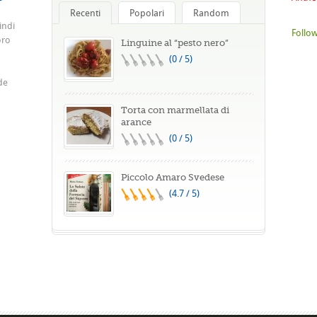
Recenti
Popolari
Random
indi
Follow
oro
Linguine al “pesto nero”
(0 / 5)
de
Torta con marmellata di
arance
(0 / 5)
Piccolo Amaro Svedese
(4.7 / 5)