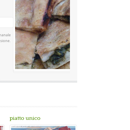
Valutazione media:
(0 / 5)
 famosissima a Napoli Ingredienti Per la
a rimacinata a pietra 0 10 g di lievito di
piatto unico