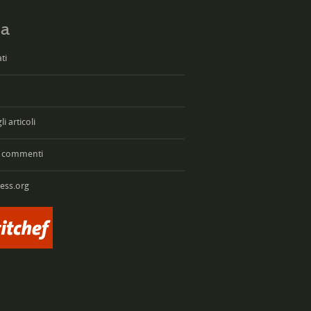
a
ti
i articoli
 commenti
ess.org