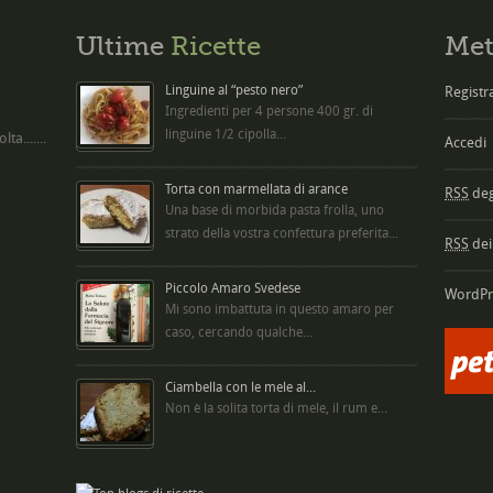
Ultime
Ricette
Met
Linguine al “pesto nero”
Registra
Ingredienti per 4 persone 400 gr. di
linguine 1/2 cipolla...
ta.......
Accedi
Torta con marmellata di arance
RSS
degl
Una base di morbida pasta frolla, uno
strato della vostra confettura preferita...
RSS
dei
Piccolo Amaro Svedese
WordPr
Mi sono imbattuta in questo amaro per
caso, cercando qualche...
Ciambella con le mele al...
Non è la solita torta di mele, il rum e...