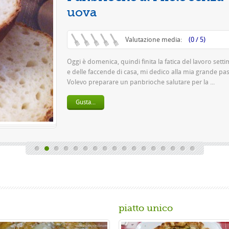
Questa è una pizza
pasta 500 g di farin
birra o 150 gr. di ...
Gusta...
piatto unico