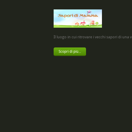
Il luogo in cui ritrovare i vecchi sapori di una vol
Scopri di più...