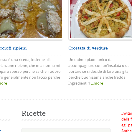
rciofi ripieni
Crostata di verdure
sta è una ricetta, insieme alle
Un ottimo piatto unico da
lanzane ripiene, che mia nonna mi
accompagnare con un’insalata o da
epara spesso perché sa che li adoro
portare se si decide di fare una gita,
rò generalmente non faccio perché
perché buonissima anche fredda
.more
Ingredienti 1
...more
a
Ricette
Invita
della 
egli p
e
Anthel