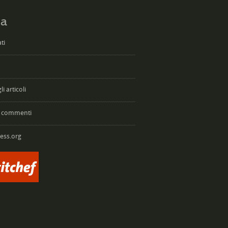
a
ti
i articoli
 commenti
ess.org