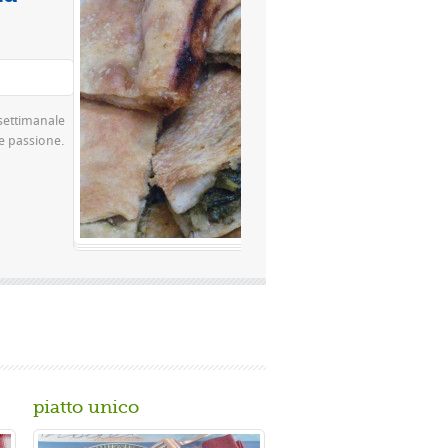
Valutazione media:
(0 / 5)
za famosissima a Napoli Ingredienti Per la
ina rimacinata a pietra 0 10 g di lievito di
..
piatto unico