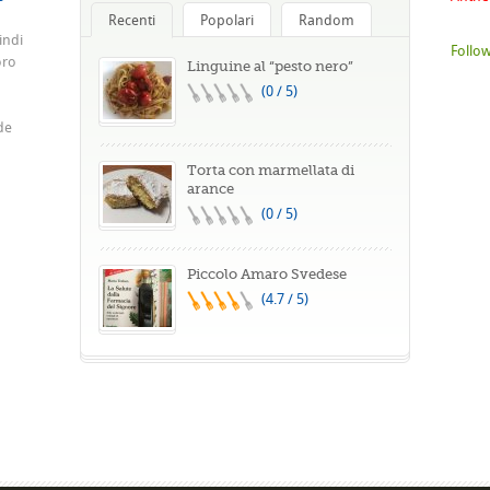
Recenti
Popolari
Random
indi
Follow
oro
Linguine al “pesto nero”
(0 / 5)
de
Torta con marmellata di
arance
(0 / 5)
Piccolo Amaro Svedese
(4.7 / 5)