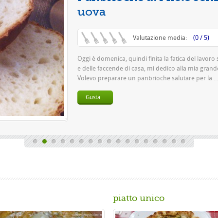
Questa è una piz
pasta 500 g di far
birra o 150 gr. di .
Gusta...
piatto unico