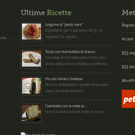
Ultime
Ricette
Met
Linguine al “pesto nero”
Registra
Ingredienti per 4 persone 400 gr. di
linguine 1/2 cipolla...
ta.......
Accedi
Torta con marmellata di arance
RSS
degl
Una base di morbida pasta frolla, uno
strato della vostra confettura preferita...
RSS
dei
Piccolo Amaro Svedese
WordPr
Mi sono imbattuta in questo amaro per
caso, cercando qualche...
Ciambella con le mele al...
Non è la solita torta di mele, il rum e...