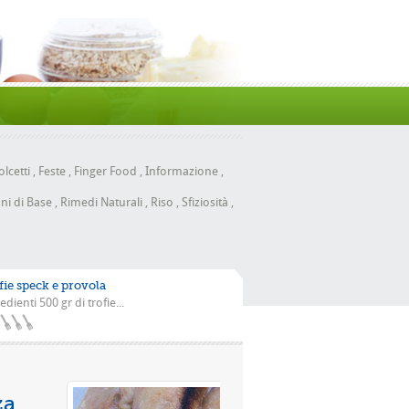
lcetti
,
Feste
,
Finger Food
,
Informazione
,
ni di Base
,
Rimedi Naturali
,
Riso
,
Sfiziosità
,
fie speck e provola
edienti 500 gr di trofie...
n la scarola