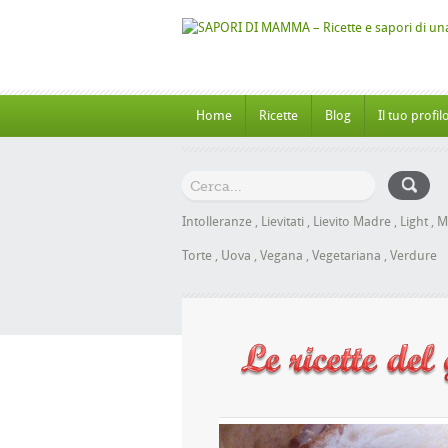
Home
Ricette
Blog
Il tuo profil
Intolleranze
,
Lievitati
,
Lievito Madre
,
Light
,
M
Torte
,
Uova
,
Vegana
,
Vegetariana
,
Verdure
e al Miele senza