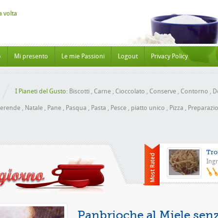
o
Mi presento
Le mie Passioni
Logout
Privacy Policy
I Pianeti del Gusto:
Biscotti
,
Carne
,
Cioccolato
,
Conserve
,
Contorno
,
Do
erende
,
Natale
,
Pane
,
Pasqua
,
Pasta
,
Pesce
,
piatto unico
,
Pizza
,
Preparazio
Tro
Ingr
Pizza co