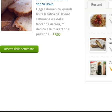
senza uova
Recenti
Oggi è domenica, quindi
finita la fatica del lavoro
L
settimanale e delle
faccende di casa, mi
dedico alla mia grande
passione....
Leggi
T
a
Ricetta della Settimana
P