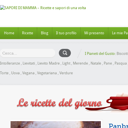
Home
Ricette
Blog
Il tuo profilo
Mi presento
Le mie Pa
I Pianeti del Gusto:
Biscott
Intolleranze
,
Lievitati
,
Lievito Madre
,
Light
,
Merende
,
Natale
,
Pane
,
Pasqua
Torte
,
Uova
,
Vegana
,
Vegetariana
,
Verdure
ele senza