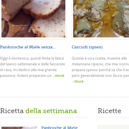
Panbrioche al Miele senza...
Carciofi ripieni
Oggi è domenica, quindi finita la fatica
Questa è una ricetta, insieme alle
del lavoro settimanale e delle faccende
melanzane ripiene, che mia nonn
di casa, mi dedico alla mia grande
prepara spesso perché sa che li a
passione. Volevo preparare un
...more
però generalmente non faccio pe
...more
Ricetta
della settimana
Ricette
Panbrioche al Miele