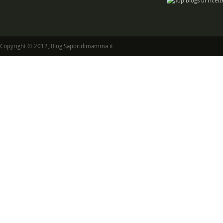
Copyright © 2012, Blog Saporidimamma.it