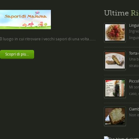
Ultime
Ri
Lingui
Ingred
lingui
Il luogo in cui ritrovare i vecchi sapori di una volta.......
Torta
Scopri di più...
Una b
strato
Picco
Mi so
caso,
Ciambe
Non è 