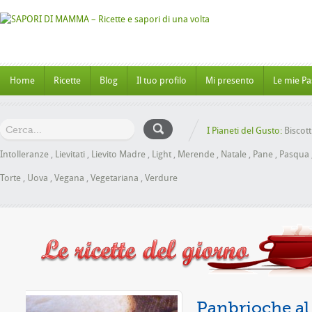
Home
Ricette
Blog
Il tuo profilo
Mi presento
Le mie Pa
I Pianeti del Gusto:
Biscott
Intolleranze
,
Lievitati
,
Lievito Madre
,
Light
,
Merende
,
Natale
,
Pane
,
Pasqua
Torte
,
Uova
,
Vegana
,
Vegetariana
,
Verdure
enza