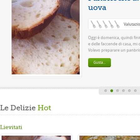
 5)
lavoro settimanale
 grande passione.
la ...
Le Delizie
Hot
Lievitati