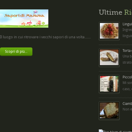
Ultime
Ri
Lingui
Ingred
lingui
Il luogo in cui ritrovare i vecchi sapori di una volta.......
Torta
Scopri di più...
Una b
strato
Picco
Mi so
caso,
Ciambe
Non è 