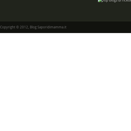
Copyright © 2012, Blog Saporidimamma.it