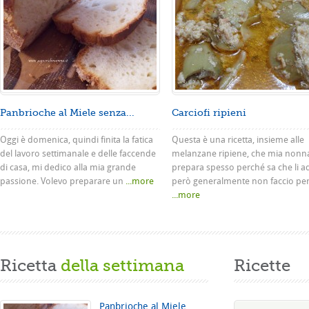
Panbrioche al Miele senza...
Carciofi ripieni
Oggi è domenica, quindi finita la fatica
Questa è una ricetta, insieme alle
del lavoro settimanale e delle faccende
melanzane ripiene, che mia nonn
di casa, mi dedico alla mia grande
prepara spesso perché sa che li a
passione. Volevo preparare un
...more
però generalmente non faccio pe
...more
Ricetta
della settimana
Ricette
Panbrioche al Miele