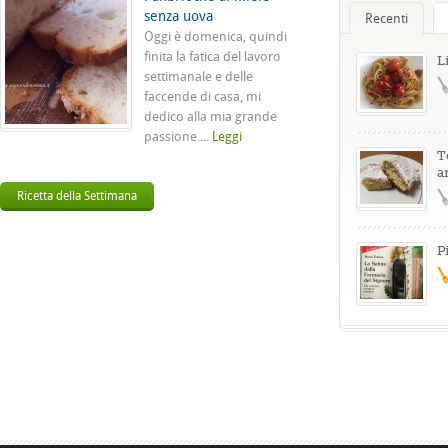
senza uova
Recenti
Oggi è domenica, quindi
finita la fatica del lavoro
L
settimanale e delle
faccende di casa, mi
dedico alla mia grande
passione....
Leggi
T
a
Ricetta della Settimana
P