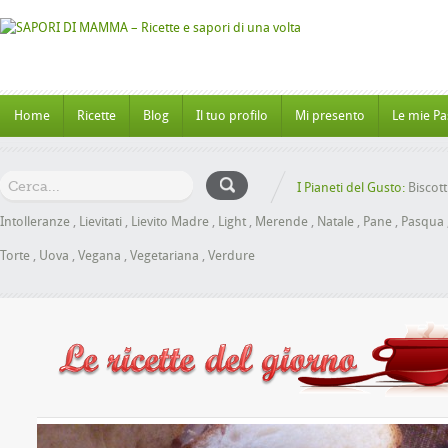
Home
Ricette
Blog
Il tuo profilo
Mi presento
Le mie Pa
I Pianeti del Gusto:
Biscott
Intolleranze
,
Lievitati
,
Lievito Madre
,
Light
,
Merende
,
Natale
,
Pane
,
Pasqua
Torte
,
Uova
,
Vegana
,
Vegetariana
,
Verdure
e al Miele senza