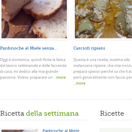
Panbrioche al Miele senza...
Carciofi ripieni
Oggi è domenica, quindi finita la fatica
Questa è una ricetta, insieme alle
del lavoro settimanale e delle faccende
melanzane ripiene, che mia nonn
di casa, mi dedico alla mia grande
prepara spesso perché sa che li a
passione. Volevo preparare un
...more
però generalmente non faccio pe
...more
Ricetta
della settimana
Ricette
Panbrioche al Miele