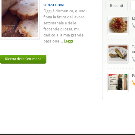
senza uova
Recenti
Oggi è domenica, quindi
finita la fatica del lavoro
L
settimanale e delle
faccende di casa, mi
dedico alla mia grande
passione....
Leggi
T
a
Ricetta della Settimana
P