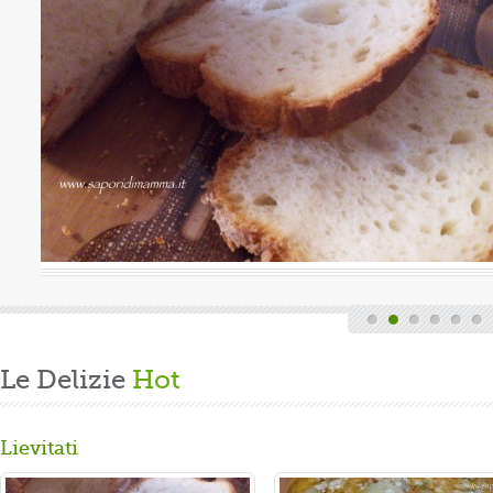
Valutazione media:
(0 / 5)
ndi finita la fatica del lavoro settimanale
 casa, mi dedico alla mia grande passione.
 panbrioche salutare per la ...
Le Delizie
Hot
Lievitati