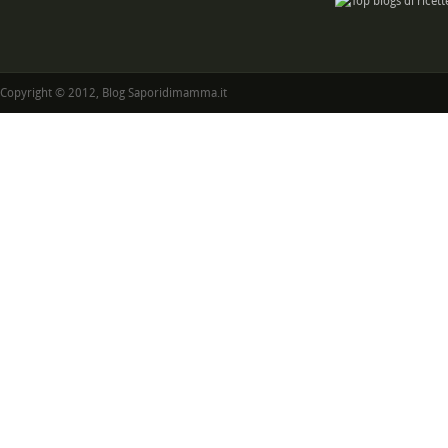
Copyright © 2012, Blog Saporidimamma.it