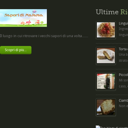
Ultime
Ri
Lingui
Ingred
lingui
Il luogo in cui ritrovare i vecchi sapori di una volta.......
Torta
Scopri di più...
Una b
strato
Picco
Mi so
caso,
Ciambe
Non è 