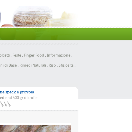
lcetti
,
Feste
,
Finger Food
,
Informazione
,
ni di Base
,
Rimedi Naturali
,
Riso
,
Sfiziosità
,
fie speck e provola
edienti 500 gr di trofie...
a scarola