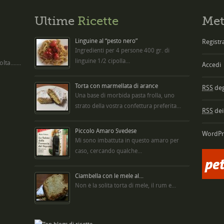
Ultime
Ricette
Met
Linguine al “pesto nero”
Registra
Ingredienti per 4 persone 400 gr. di
linguine 1/2 cipolla...
ta.......
Accedi
Torta con marmellata di arance
RSS
degl
Una base di morbida pasta frolla, uno
strato della vostra confettura preferita...
RSS
dei
Piccolo Amaro Svedese
WordPr
Mi sono imbattuta in questo amaro per
caso, cercando qualche...
Ciambella con le mele al...
Non è la solita torta di mele, il rum e...