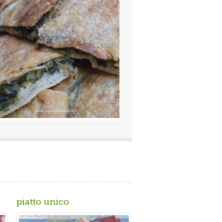
lutazione media:
(0 / 5)
mosissima a Napoli Ingredienti Per la
imacinata a pietra 0 10 g di lievito di
piatto unico