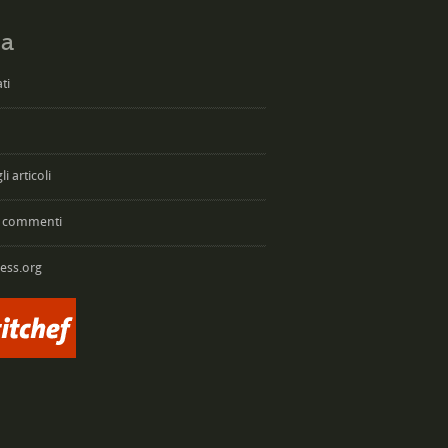
a
ti
i articoli
 commenti
ess.org