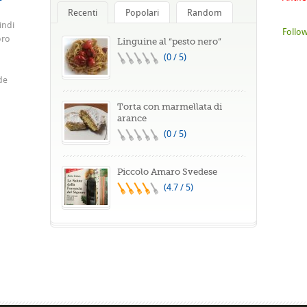
Recenti
Popolari
Random
indi
Follow
oro
Linguine al “pesto nero”
(0 / 5)
de
Torta con marmellata di
arance
(0 / 5)
Piccolo Amaro Svedese
(4.7 / 5)