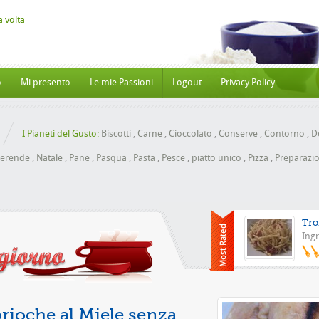
o
Mi presento
Le mie Passioni
Logout
Privacy Policy
I Pianeti del Gusto:
Biscotti
,
Carne
,
Cioccolato
,
Conserve
,
Contorno
,
Do
erende
,
Natale
,
Pane
,
Pasqua
,
Pasta
,
Pesce
,
piatto unico
,
Pizza
,
Preparazio
Tro
Ingr
Pizza con l