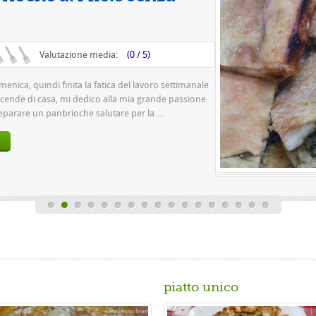
Va
Questa è una pizza fa
pasta 500 g di farina r
birra o 150 gr. di ...
Gusta...
piatto unico