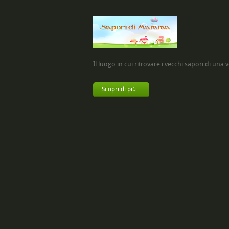
Il luogo in cui ritrovare i vecchi sapori di una vol
Scopri di più...