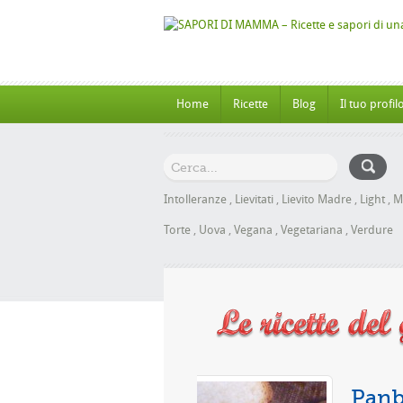
Home
Ricette
Blog
Il tuo profil
Intolleranze
,
Lievitati
,
Lievito Madre
,
Light
,
M
Torte
,
Uova
,
Vegana
,
Vegetariana
,
Verdure