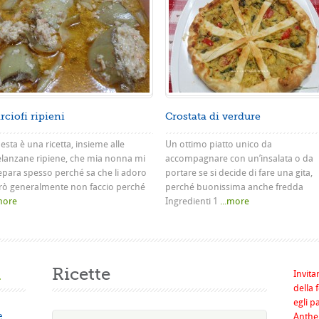
rciofi ripieni
Crostata di verdure
sta è una ricetta, insieme alle
Un ottimo piatto unico da
lanzane ripiene, che mia nonna mi
accompagnare con un’insalata o da
epara spesso perché sa che li adoro
portare se si decide di fare una gita,
rò generalmente non faccio perché
perché buonissima anche fredda
.more
Ingredienti 1
...more
a
Ricette
Invita
della 
egli p
e
Anthel