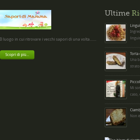
Ultime
Ri
Lingui
Ingred
lingui
Il luogo in cui ritrovare i vecchi sapori di una volta.......
Torta
Scopri di più...
Una b
strato
Picco
Mi so
caso,
Ciambe
Non è 