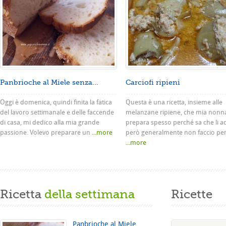
Panbrioche al Miele senza...
Carciofi ripieni
Oggi è domenica, quindi finita la fatica
Questa è una ricetta, insieme alle
del lavoro settimanale e delle faccende
melanzane ripiene, che mia nonn
di casa, mi dedico alla mia grande
prepara spesso perché sa che li a
passione. Volevo preparare un
...more
però generalmente non faccio pe
...more
Ricetta
della settimana
Ricette
Panbrioche al Miele