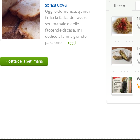
senza uova
Recenti
Oggi è domenica, quindi
finita la fatica del lavoro
L
settimanale e delle
faccende di casa, mi
dedico alla mia grande
passione....
Leggi
T
a
Ricetta della Settimana
P