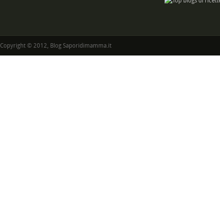
Copyright © 2012, Blog Saporidimamma.it