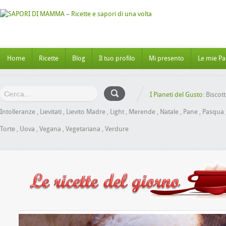
Home
Ricette
Blog
Il tuo profilo
Mi presento
Le mie Pa
I Pianeti del Gusto:
Biscott
Intolleranze
,
Lievitati
,
Lievito Madre
,
Light
,
Merende
,
Natale
,
Pane
,
Pasqua
Torte
,
Uova
,
Vegana
,
Vegetariana
,
Verdure
 al Miele senza