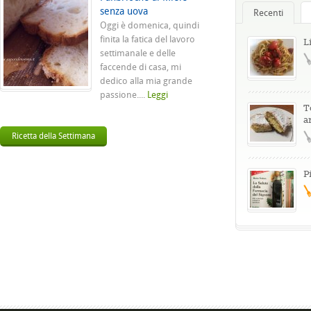
senza uova
Recenti
Oggi è domenica, quindi
finita la fatica del lavoro
L
settimanale e delle
faccende di casa, mi
dedico alla mia grande
passione....
Leggi
T
a
Ricetta della Settimana
P