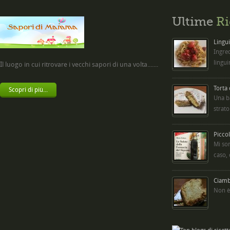
Ultime
Ri
Lingui
Ingred
lingui
Il luogo in cui ritrovare i vecchi sapori di una volta.......
Torta
Scopri di più...
Una b
strato
Picco
Mi so
caso,
Ciambe
Non è 