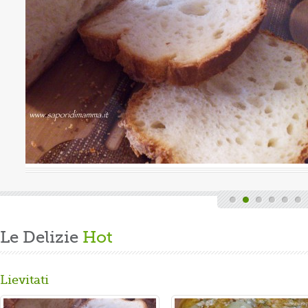
Valutazione media:
(0 / 5)
a, quindi finita la fatica del lavoro settimanale
nde di casa, mi dedico alla mia grande passione.
are un panbrioche salutare per la ...
Le Delizie
Hot
Lievitati