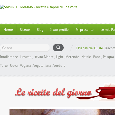
Home
Ricette
Blog
Il tuo profilo
Mi presento
Le mie Pa
I Pianeti del Gusto:
Biscott
Intolleranze
,
Lievitati
,
Lievito Madre
,
Light
,
Merende
,
Natale
,
Pane
,
Pasqua
Torte
,
Uova
,
Vegana
,
Vegetariana
,
Verdure
oche al Miele senza