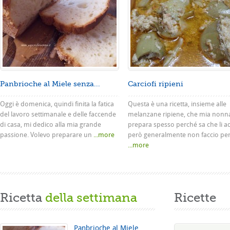
Panbrioche al Miele senza...
Carciofi ripieni
Oggi è domenica, quindi finita la fatica
Questa è una ricetta, insieme alle
del lavoro settimanale e delle faccende
melanzane ripiene, che mia nonn
di casa, mi dedico alla mia grande
prepara spesso perché sa che li a
passione. Volevo preparare un
...more
però generalmente non faccio pe
...more
Ricetta
della settimana
Ricette
Panbrioche al Miele