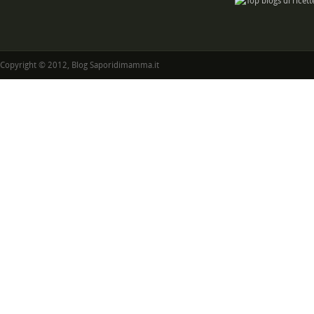
Copyright © 2012, Blog Saporidimamma.it