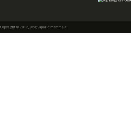
Copyright © 2012, Blog Saporidimamma.it