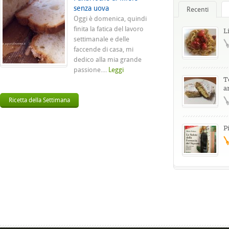
senza uova
Recenti
Oggi è domenica, quindi
finita la fatica del lavoro
L
settimanale e delle
faccende di casa, mi
dedico alla mia grande
passione....
Leggi
T
a
Ricetta della Settimana
P