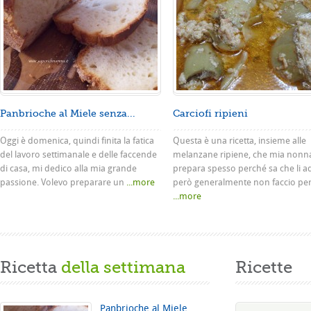
Panbrioche al Miele senza...
Carciofi ripieni
Oggi è domenica, quindi finita la fatica
Questa è una ricetta, insieme alle
del lavoro settimanale e delle faccende
melanzane ripiene, che mia nonn
di casa, mi dedico alla mia grande
prepara spesso perché sa che li a
passione. Volevo preparare un
...more
però generalmente non faccio pe
...more
Ricetta
della settimana
Ricette
Panbrioche al Miele