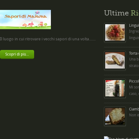
Ultime
Ri
Lingui
Ingred
lingui
Il luogo in cui ritrovare i vecchi sapori di una volta.......
Torta
Scopri di più...
Una b
strato
Picco
Mi so
caso,
Ciambe
Non è 