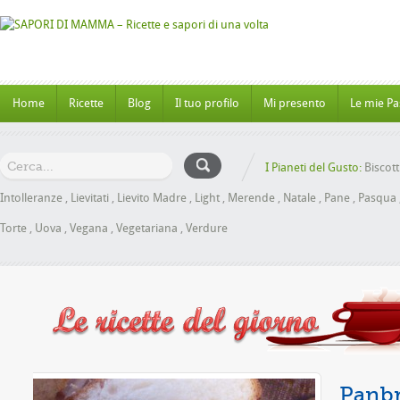
Home
Ricette
Blog
Il tuo profilo
Mi presento
Le mie Pa
I Pianeti del Gusto:
Biscott
Intolleranze
,
Lievitati
,
Lievito Madre
,
Light
,
Merende
,
Natale
,
Pane
,
Pasqua
Torte
,
Uova
,
Vegana
,
Vegetariana
,
Verdure
ele senza