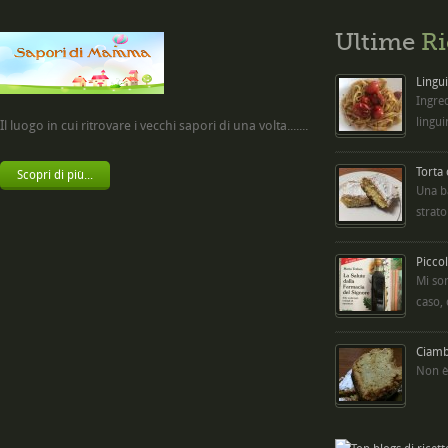
Ultime
Ri
Lingui
Ingred
lingui
Il luogo in cui ritrovare i vecchi sapori di una volta.......
Torta
Scopri di più...
Una b
strato
Picco
Mi so
caso,
Ciambe
Non è 