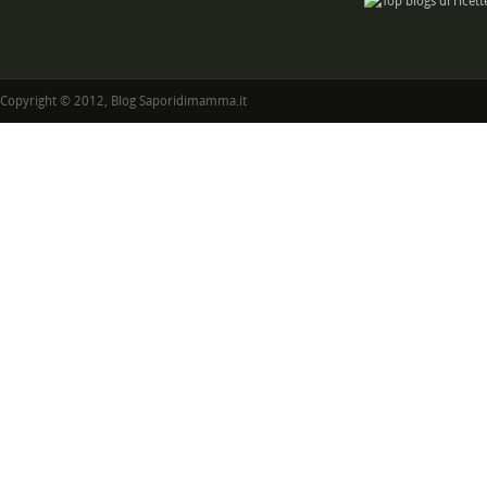
Copyright © 2012, Blog Saporidimamma.it