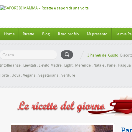
Home
Ricette
Blog
Il tuo profilo
Mi presento
Le mie Pa
I Pianeti del Gusto:
Biscott
Intolleranze
,
Lievitati
,
Lievito Madre
,
Light
,
Merende
,
Natale
,
Pane
,
Pasqua
Torte
,
Uova
,
Vegana
,
Vegetariana
,
Verdure
iele senza