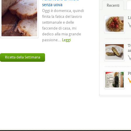
senza uova
Recenti
Oggi è domenica, quindi
finita la fatica del lavoro
L
settimanale e delle
faccende di casa, mi
dedico alla mia grande
passione....
Leggi
T
a
Ricetta della Settimana
P