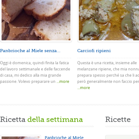
Panbrioche al Miele senza...
Carciofi ripieni
Oggi è domenica, quindi finita la fatica
Questa è una ricetta, insieme alle
del lavoro settimanale e delle faccende
melanzane ripiene, che mia nonn
di casa, mi dedico alla mia grande
prepara spesso perché sa che li a
passione. Volevo preparare un
...more
però generalmente non faccio pe
...more
Ricetta
della settimana
Ricette
Panbrioche al Miele