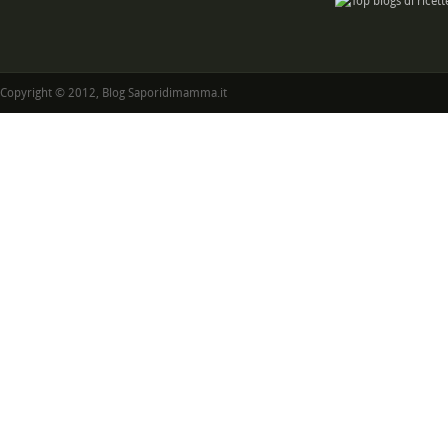
Copyright © 2012, Blog Saporidimamma.it