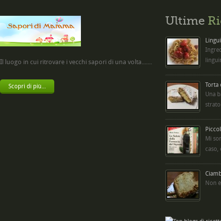
Ultime
Ri
Lingui
Ingred
lingui
Il luogo in cui ritrovare i vecchi sapori di una volta.......
Torta
Scopri di più...
Una b
strato
Picco
Mi so
caso,
Ciambe
Non è 