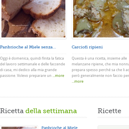
Panbrioche al Miele senza...
Carciofi ripieni
Oggi è domenica, quindi finita la fatica
Questa è una ricetta, insieme alle
del lavoro settimanale e delle faccende
melanzane ripiene, che mia nonn
di casa, mi dedico alla mia grande
prepara spesso perché sa che li a
passione. Volevo preparare un
...more
però generalmente non faccio pe
...more
Ricetta
della settimana
Ricette
Panbrioche al Miele