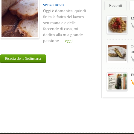
senza uova
Recenti
Oggi è domenica, quindi
finita la fatica del lavoro
L
settimanale e delle
faccende di casa, mi
dedico alla mia grande
passione....
Leggi
T
a
Ricetta della Settimana
P