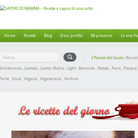
Home
Ricette
Blog
Il tuo profilo
Mi presento
Le mie Pa
I Pianeti del Gusto:
Biscott
Intolleranze
,
Lievitati
,
Lievito Madre
,
Light
,
Merende
,
Natale
,
Pane
,
Pasqua
Torte
,
Uova
,
Vegana
,
Vegetariana
,
Verdure
al Miele senza